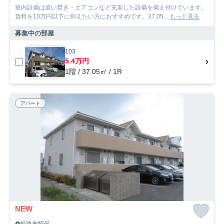
室内設備は追い焚き・エアコンなど充実した設備を備え付けています。
賃料を10万円以下に抑えたい方におすすめです。37.05...
もっと見る
募集中の部屋
103
5.4万円
1階 / 37.05㎡ / 1R
アパート
NEW