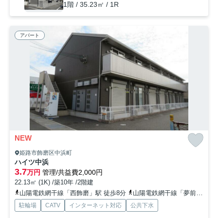
1階 / 35.23㎡ / 1R
アパート
NEW
姫路市飾磨区中浜町
ハイツ中浜
3.7
万円
管理/共益費2,000円
22.13㎡ (1K) /築10年 /2階建
山陽電鉄網干線「西飾磨」駅 徒歩8分
山陽電鉄網干線「夢前川」駅 徒歩16分
駐輪場
CATV
インターネット対応
公共下水