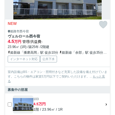
NEW
姫路市西今宿
ヴェルロール⻄今宿
4.5
万円
管理/共益費-
23.96㎡ (1R) /築25年 /2階建
姫新線「播磨高岡」駅 徒歩10分
姫新線「余部」駅 徒歩35分
山陽
インターネット対応
公共下水
室内設備はBS・エアコン・照明付きなど充実した設備を備え付けていま
す。こちらの物件は家賃5万円以下でご契約いただけます。...
もっと見
る
募集中の部屋
103
4.5万円
1階 / 23.96㎡ / 1R