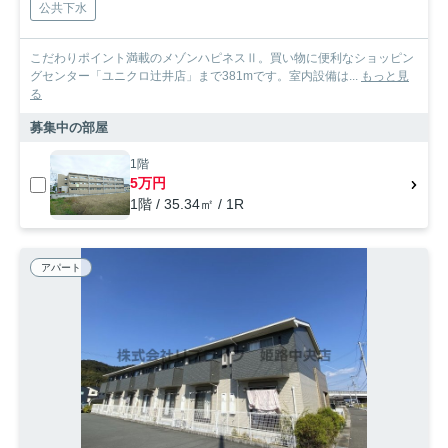
公共下水
こだわりポイント満載のメゾンハピネスⅡ。買い物に便利なショッピン
グセンター「ユニクロ辻井店」まで381mです。室内設備は...
もっと見
る
募集中の部屋
1階
5万円
1階 / 35.34㎡ / 1R
アパート