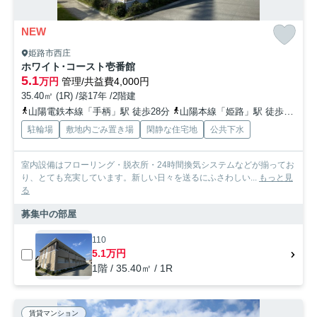
NEW
姫路市西庄
ホワイト･コースト壱番館
5.1
万円
管理/共益費4,000円
35.40㎡ (1R) /築17年 /2階建
山陽電鉄本線「手柄」駅 徒歩28分
山陽本線「姫路」駅 徒歩29分
駐輪場
敷地内ごみ置き場
閑静な住宅地
公共下水
室内設備はフローリング・脱衣所・24時間換気システムなどが揃ってお
り、とても充実しています。新しい日々を送るにふさわしい...
もっと見
る
募集中の部屋
110
5.1万円
1階 / 35.40㎡ / 1R
賃貸マンション