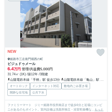
NEW
姫路市三左衛門堀西の町
ビジュドゥメール
6.4
万円
管理/共益費5,000円
31.74㎡ (1K) /築12年 /3階建
山陽電鉄本線「手柄」駅 徒歩13分
山陽電鉄本線「亀山」駅 徒歩20分
オートロック
インターネット対応
敷地内ごみ置き場
閑静な住宅地
公共下水
ファミリーマート ジミー姫路市役所南店まで徒歩6分と近場にコンビ
ニがあるのもポイント。室内設備は洗面所独立・浴室乾燥機な...
もっと