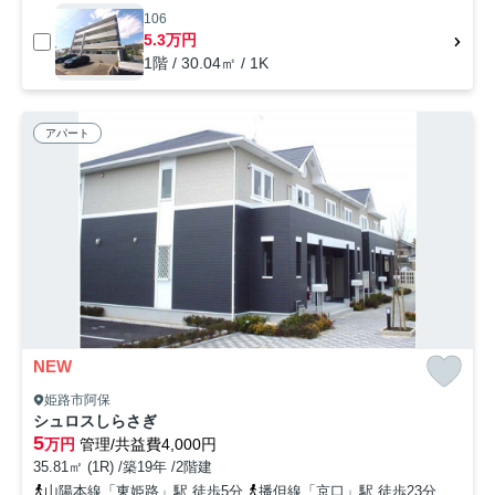
106
5.3万円
1階 / 30.04㎡ / 1K
アパート
NEW
姫路市阿保
シュロスしらさぎ
5
万円
管理/共益費4,000円
35.81㎡ (1R) /築19年 /2階建
山陽本線「東姫路」駅 徒歩5分
播但線「京口」駅 徒歩23分
山陽本