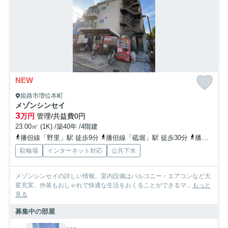
NEW
姫路市増位本町
メゾンシンセイ
3
万円
管理/共益費0円
23.00㎡ (1K) /築40年 /4階建
播但線「野里」駅 徒歩9分
播但線「砥堀」駅 徒歩30分
播但線「京口」駅 徒歩36分
駐輪場
インターネット対応
公共下水
メゾンシンセイの詳しい情報。室内設備はバルコニー・エアコンなど大
変充実。外装もおしゃれで快適な生活をおくることができるマ...
もっと
見る
募集中の部屋