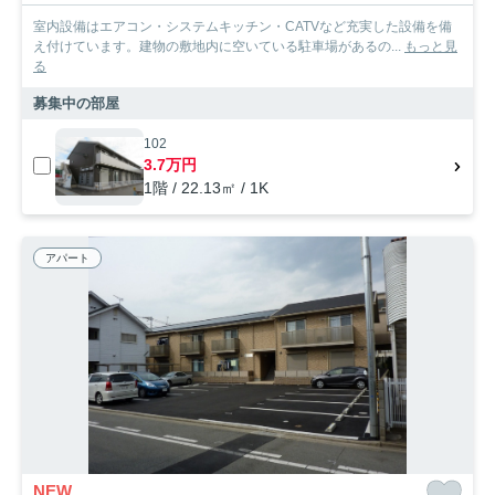
室内設備はエアコン・システムキッチン・CATVなど充実した設備を備
え付けています。建物の敷地内に空いている駐車場があるの...
もっと見
る
募集中の部屋
102
3.7万円
1階 / 22.13㎡ / 1K
アパート
NEW