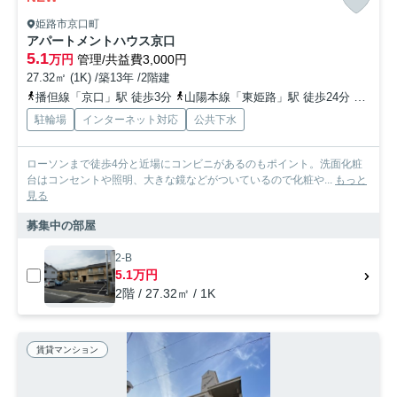
姫路市京口町
アパートメントハウス京口
5.1
万円
管理/共益費3,000円
27.32㎡ (1K) /築13年 /2階建
播但線「京口」駅 徒歩3分
山陽本線「東姫路」駅 徒歩24分
山陽本
駐輪場
インターネット対応
公共下水
ローソンまで徒歩4分と近場にコンビニがあるのもポイント。洗面化粧
台はコンセントや照明、大きな鏡などがついているので化粧や...
もっと
見る
募集中の部屋
2-B
5.1万円
2階 / 27.32㎡ / 1K
賃貸マンション