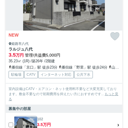
NEW
姫路市八代
ラルジュ八代
3.5
万円
管理/共益費5,000円
35.23㎡ (1R) /築26年 /2階建
播但線「京口」駅 徒歩23分
播但線「野里」駅 徒歩24分
山陽本線「姫路」駅 徒歩34分
駐輪場
CATV
インターネット対応
公共下水
室内設備はCATV・エアコン・ネット使用料不要など大変充実しており
ます。敷金不要なので初期費用を抑えたい方におすすめです...
もっと見
る
募集中の部屋
102
3.5万円