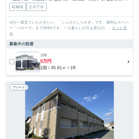
駐輪場
公共下水
ぜひ一度見ていただきたい、「シュロスしらさぎ」です。便利なスーパ
ー「ハローズ」まで394mです。一人暮らしの方も安心の、...
もっと見
る
募集中の部屋
106
5万円
1階 / 35.81㎡ / 1R
アパート