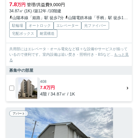
7.8
万円
管理/共益費9,000円
34.87㎡ (1K) /築12年 /10階建
山陽本線「姫路」駅 徒歩7分
山陽電鉄本線「手柄」駅 徒歩15分
山
駐輪場
オートロック
エレベーター
光ファイバー
宅配ボックス
耐震構造
共用部にはエレベータ・オール電化など様々な設備やサービスが揃って
いるので便利です。室内設備は追い焚き・照明付き・BSなど...
もっと見
る
募集中の部屋
408
7.8万円
4階 / 34.87㎡ / 1K
アパート