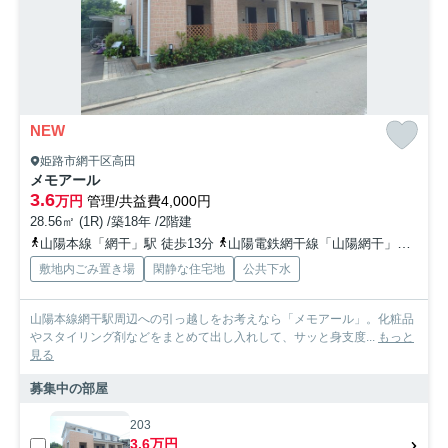
NEW
姫路市網干区高田
メモアール
3.6
万円
管理/共益費4,000円
28.56㎡ (1R) /築18年 /2階建
山陽本線「網干」駅 徒歩13分
山陽電鉄網干線「山陽網干」駅 徒歩40分
敷地内ごみ置き場
閑静な住宅地
公共下水
山陽本線網干駅周辺への引っ越しをお考えなら「メモアール」。化粧品
やスタイリング剤などをまとめて出し入れして、サッと身支度...
もっと
見る
募集中の部屋
203
3.6万円