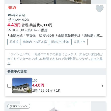
NEW
姫路市苫編
ヴィンヒル23
4.4
万円
管理/共益費4,000円
25.01㎡ (1K) /築15年 /2階建
山陽本線「英賀保」駅 徒歩9分
山陽電鉄網干線「西飾磨」駅 徒歩25分
駐輪場
敷地内ごみ置き場
閑静な住宅地
公共下水
「ヴィンヒル23」：姫路市エリアの新居にピッタリ。知らない来訪者が
来てもインターホン越しに確認できるので防犯対策につなが...
もっと見
る
募集中の部屋
105
4.4万円
1階 / 25.01㎡ / 1K
賃貸マンション