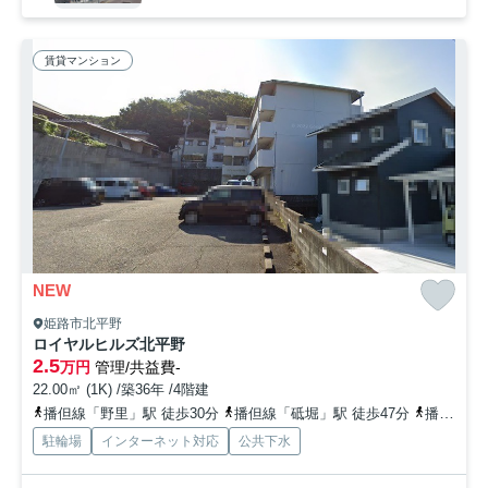
賃貸マンション
NEW
姫路市北平野
ロイヤルヒルズ北平野
2.5
万円
管理/共益費-
22.00㎡ (1K) /築36年 /4階建
播但線「野里」駅 徒歩30分
播但線「砥堀」駅 徒歩47分
播但線「京口」駅 徒歩53分
駐輪場
インターネット対応
公共下水