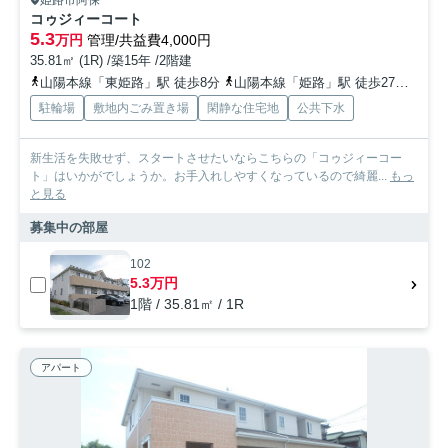
姫路市阿保
コゥジィーコート
5.3
万円
管理/共益費4,000円
35.81㎡ (1R) /築15年 /2階建
山陽本線「東姫路」駅 徒歩8分
山陽本線「姫路」駅 徒歩27分
播但
駐輪場
敷地内ごみ置き場
閑静な住宅地
公共下水
新生活を失敗せず、スタートさせたいならこちらの「コゥジィーコー
ト」はいかがでしょうか。お手入れしやすくなっているので綺麗...
もっ
と見る
募集中の部屋
102
5.3万円
1階 / 35.81㎡ / 1R
アパート