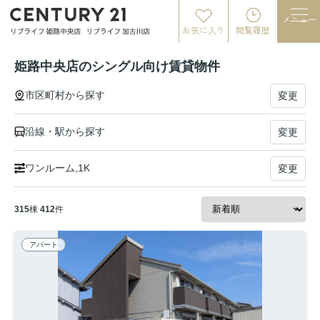
メニュー
お気に入り
閲覧履歴
姫路中央店のシングル向け賃貸物件
市区町村から探す
変更
沿線・駅から探す
変更
ワンルーム,1K
変更
315
棟
412
件
アパート