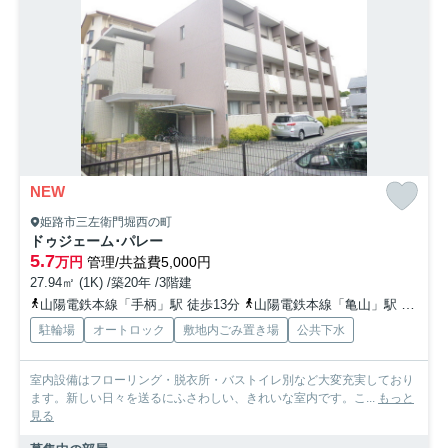
NEW
姫路市三左衛門堀西の町
ドゥジェーム･パレー
5.7
万円
管理/共益費5,000円
27.94㎡ (1K) /築20年 /3階建
山陽電鉄本線「手柄」駅 徒歩13分
山陽電鉄本線「亀山」駅 徒歩20分
駐輪場
オートロック
敷地内ごみ置き場
公共下水
室内設備はフローリング・脱衣所・バストイレ別など大変充実しており
ます。新しい日々を送るにふさわしい、きれいな室内です。こ...
もっと
見る