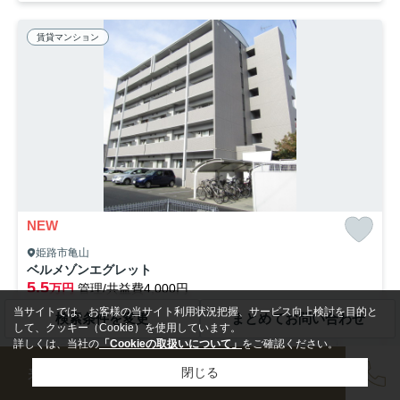
賃貸マンション
NEW
姫路市亀山
ベルメゾンエグレット
5.5
万円
管理/共益費4,000円
30.04㎡ (1K) /築16年 /6階建
当サイトでは、お客様の当サイト利用状況把握、サービス向上検討を目的と
検索条件を変更
まとめてお問い合わせ
山陽電鉄本線「亀山」駅 徒歩4分
山陽電鉄本線「飾磨」駅 徒歩16分
して、クッキー（Cookie）を使用しています。
詳しくは、当社の
「Cookieの取扱いについて」
をご確認ください。
駐輪場
オートロック
エレベーター
敷地内ごみ置き場
来店予約
会員登録
売却査定
閉じる
公共下水