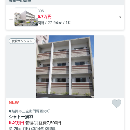
募集中の部屋
306
5.7万円
3階 / 27.94㎡ / 1K
賃貸マンション
NEW
姫路市三左衛門堀西の町
シャトー揚羽
6.2
万円
管理/共益費7,500円
31.26㎡ (1K) /築14年 /3階建