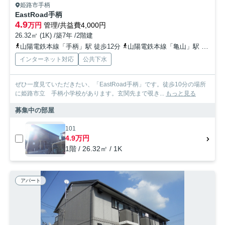
姫路市手柄
EastRoad手柄
4.9
万円
管理/共益費4,000円
26.32㎡ (1K) /築7年 /2階建
山陽電鉄本線「手柄」駅 徒歩12分
山陽電鉄本線「亀山」駅 徒歩13分
インターネット対応
公共下水
ぜひ一度見ていただきたい、「EastRoad手柄」です。徒歩10分の場所
に姫路市立 手柄小学校があります。玄関先まで覗き...
もっと見る
募集中の部屋
101
4.9万円
1階 / 26.32㎡ / 1K
アパート