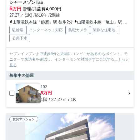
シャーメゾンTao
5
万円
管理/共益費4,000円
27.27㎡ (1K) /築16年 /2階建
山陽電鉄本線「飾磨」駅 徒歩2分
山陽電鉄本線「亀山」駅 徒歩21分
駐輪場
インターネット対応
防犯カメラ
閑静な住宅地
公共下水
セブンイレブンまで徒歩6分と近場にコンビニがあるのもポイント。モ
ニターで来訪者を確認し、インターホンで対面せずに会話する...
もっと
見る
募集中の部屋
102
5万円
1階 / 27.27㎡ / 1K
賃貸マンション