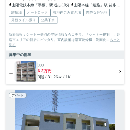
山陽電鉄本線「手柄」駅 徒歩10分
山陽本線「姫路」駅 徒歩18分
駐輪場
オートロック
敷地内ごみ置き場
閑静な住宅地
外観タイル張り
公共下水
新着情報：シャトー揚羽の空室情報ならコチラ。「シャトー揚羽」：姫
路市エリアの新居にピッタリ。室内設備は浴室乾燥機・洗面化...
もっと
見る
募集中の部屋
303
6.2万円
3階 / 31.26㎡ / 1K
アパート