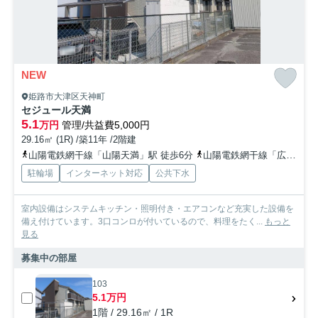
NEW
姫路市大津区天神町
セジュール天満
5.1
万円
管理/共益費5,000円
29.16㎡ (1R) /築11年 /2階建
山陽電鉄網干線「山陽天満」駅 徒歩6分
山陽電鉄網干線「広畑」駅 徒歩20分
駐輪場
インターネット対応
公共下水
室内設備はシステムキッチン・照明付き・エアコンなど充実した設備を
備え付けています。3口コンロが付いているので、料理をたく...
もっと
見る
募集中の部屋
103
5.1万円
1階 / 29.16㎡ / 1R