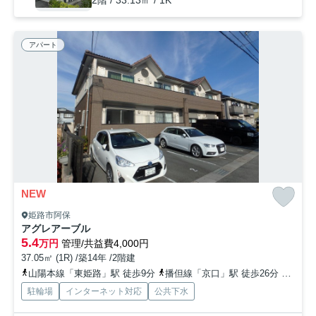
2階 / 33.13㎡ / 1K
アパート
NEW
姫路市阿保
アグレアーブル
5.4
万円
管理/共益費4,000円
37.05㎡ (1R) /築14年 /2階建
山陽本線「東姫路」駅 徒歩9分
播但線「京口」駅 徒歩26分
山陽本
駐輪場
インターネット対応
公共下水