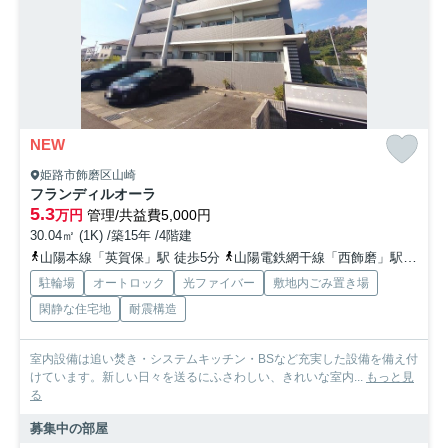
NEW
姫路市飾磨区山崎
フランディルオーラ
5.3
万円
管理/共益費5,000円
30.04㎡ (1K) /築15年 /4階建
山陽本線「英賀保」駅 徒歩5分
山陽電鉄網干線「西飾磨」駅 徒歩23分
駐輪場
オートロック
光ファイバー
敷地内ごみ置き場
閑静な住宅地
耐震構造
室内設備は追い焚き・システムキッチン・BSなど充実した設備を備え付
けています。新しい日々を送るにふさわしい、きれいな室内...
もっと見
る
募集中の部屋