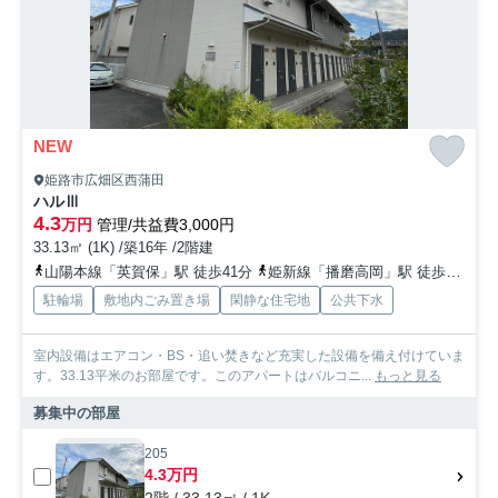
NEW
姫路市広畑区西蒲田
ハルⅢ
4.3
万円
管理/共益費3,000円
33.13㎡ (1K) /築16年 /2階建
山陽本線「英賀保」駅 徒歩41分
姫新線「播磨高岡」駅 徒歩42分
駐輪場
敷地内ごみ置き場
閑静な住宅地
公共下水
室内設備はエアコン・BS・追い焚きなど充実した設備を備え付けていま
す。33.13平米のお部屋です。このアパートはバルコニ...
もっと見る
募集中の部屋
205
4.3万円