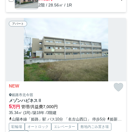
2階 / 28.56㎡ / 1R
アパート
NEW
姫路市北今宿
メゾンハピネスⅡ
5
万円
管理/共益費7,000円
35.34㎡ (1R) /築18年 /3階建
山陽本線「姫路」駅 バス10分 「名古山西口」 停歩5分
姫新線「播磨高岡」駅 徒歩17分
駐輪場
オートロック
エレベーター
敷地内ごみ置き場