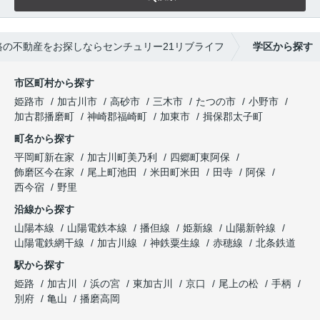
路の不動産をお探しならセンチュリー21リブライフ
学区から探す
市区町村から探す
姫路市
加古川市
高砂市
三木市
たつの市
小野市
加古郡播磨町
神崎郡福崎町
加東市
揖保郡太子町
町名から探す
平岡町新在家
加古川町美乃利
四郷町東阿保
飾磨区今在家
尾上町池田
米田町米田
田寺
阿保
西今宿
野里
沿線から探す
山陽本線
山陽電鉄本線
播但線
姫新線
山陽新幹線
山陽電鉄網干線
加古川線
神鉄粟生線
赤穂線
北条鉄道
駅から探す
姫路
加古川
浜の宮
東加古川
京口
尾上の松
手柄
別府
亀山
播磨高岡