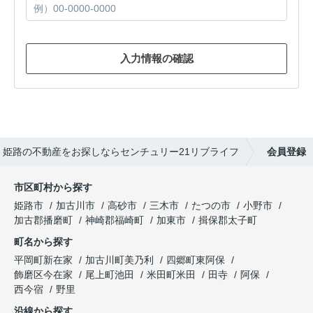
入力情報の確認
姫路の不動産をお探しならセンチュリー21リブライフ
会員登録
市区町村から探す
姫路市
加古川市
高砂市
三木市
たつの市
小野市
加古郡播磨町
神崎郡福崎町
加東市
揖保郡太子町
町名から探す
平岡町新在家
加古川町美乃利
四郷町東阿保
飾磨区今在家
尾上町池田
米田町米田
田寺
阿保
西今宿
野里
沿線から探す