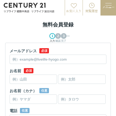
メニュー
お気に入り
閲覧履歴
無料会員登録
入力
確認
完了
メールアドレス
必須
お名前
必須
お名前（カナ）
任意
電話
任意