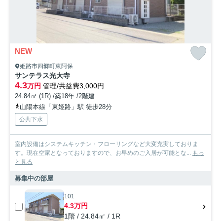
NEW
姫路市四郷町東阿保
サンテラス光大寺
4.3
万円
管理/共益費3,000円
24.84㎡ (1R) /築18年 /2階建
山陽本線「東姫路」駅 徒歩28分
公共下水
室内設備はシステムキッチン・フローリングなど大変充実しておりま
す。現在空家となっておりますので、お早めのご入居が可能とな...
もっ
と見る
募集中の部屋
101
4.3万円
1階 / 24.84㎡ / 1R