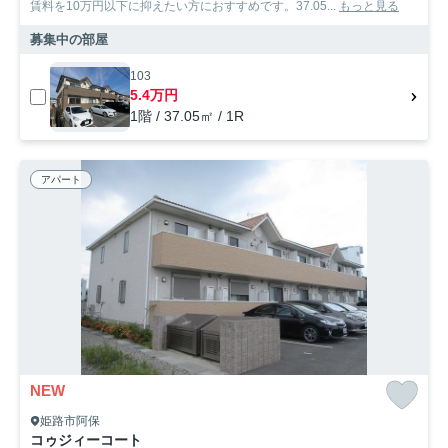
賃料を10万円以下に抑えたい方におすすめです。37.05...
もっと見る
募集中の部屋
103
5.4万円
1階 / 37.05㎡ / 1R
アパート
NEW
姫路市阿保
コゥジィーコート