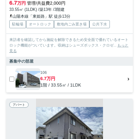
6.7
万円
管理/共益費2,000円
33.55㎡ (1LDK) /築13年 /3階建
山陽本線「東姫路」駅 徒歩13分
駐輪場
オートロック
敷地内ごみ置き場
公共下水
来訪者を確認してから施錠を解除できるため安全面で優れているオート
ロック機能がついています。収納はシューズボックス・クロゼ...
もっと
見る
募集中の部屋
106
6.7万円
1階 / 33.55㎡ / 1LDK
アパート