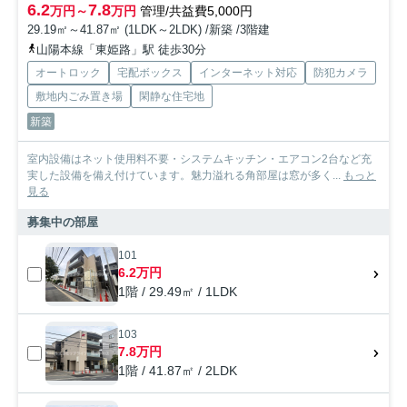
6.2
7.8
万円～
万円
管理/共益費5,000円
29.19㎡～41.87㎡ (1LDK～2LDK) /新築 /3階建
山陽本線「東姫路」駅 徒歩30分
オートロック
宅配ボックス
インターネット対応
防犯カメラ
敷地内ごみ置き場
閑静な住宅地
新築
室内設備はネット使用料不要・システムキッチン・エアコン2台など充
実した設備を備え付けています。魅力溢れる角部屋は窓が多く...
もっと
見る
募集中の部屋
101
6.2万円
1階 / 29.49㎡ / 1LDK
103
7.8万円
1階 / 41.87㎡ / 2LDK