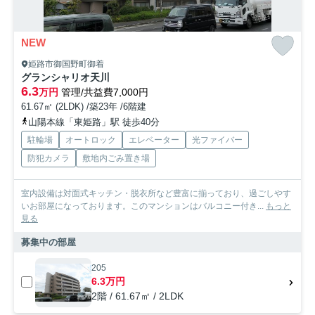
NEW
姫路市御国野町御着
グランシャリオ天川
6.3
万円
管理/共益費7,000円
61.67㎡ (2LDK) /築23年 /6階建
山陽本線「東姫路」駅 徒歩40分
駐輪場
オートロック
エレベーター
光ファイバー
防犯カメラ
敷地内ごみ置き場
室内設備は対面式キッチン・脱衣所など豊富に揃っており、過ごしやす
いお部屋になっております。このマンションはバルコニー付き...
もっと
見る
募集中の部屋
205
6.3万円
2階 / 61.67㎡ / 2LDK