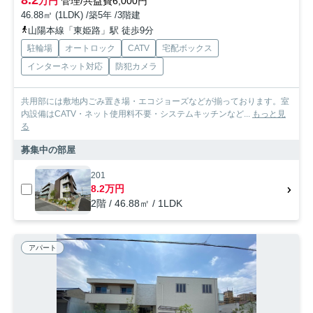
万円
管理/共益費6,000円
46.88㎡ (1LDK) /築5年 /3階建
山陽本線「東姫路」駅 徒歩9分
駐輪場
オートロック
CATV
宅配ボックス
インターネット対応
防犯カメラ
共用部には敷地内ごみ置き場・エコジョーズなどが揃っております。室
内設備はCATV・ネット使用料不要・システムキッチンなど...
もっと見
る
募集中の部屋
201
8.2万円
2階 / 46.88㎡ / 1LDK
アパート