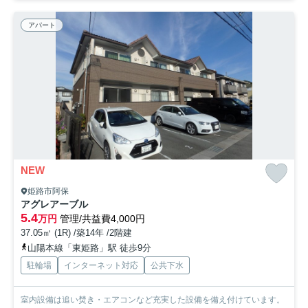
アパート
NEW
姫路市阿保
アグレアーブル
5.4
万円
管理/共益費4,000円
37.05㎡ (1R) /築14年 /2階建
山陽本線「東姫路」駅 徒歩9分
駐輪場
インターネット対応
公共下水
室内設備は追い焚き・エアコンなど充実した設備を備え付けています。