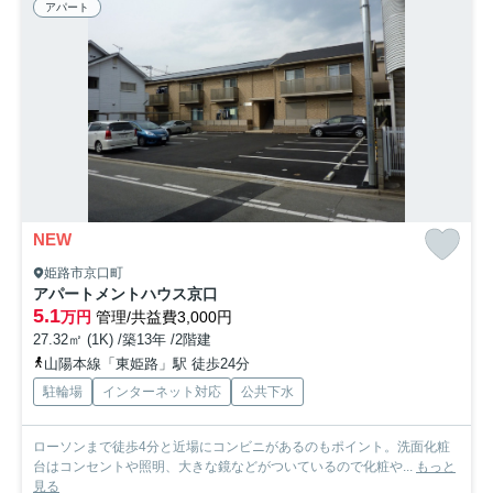
アパート
NEW
姫路市京口町
アパートメントハウス京口
5.1
万円
管理/共益費3,000円
27.32㎡ (1K) /築13年 /2階建
山陽本線「東姫路」駅 徒歩24分
駐輪場
インターネット対応
公共下水
ローソンまで徒歩4分と近場にコンビニがあるのもポイント。洗面化粧
台はコンセントや照明、大きな鏡などがついているので化粧や...
もっと
見る