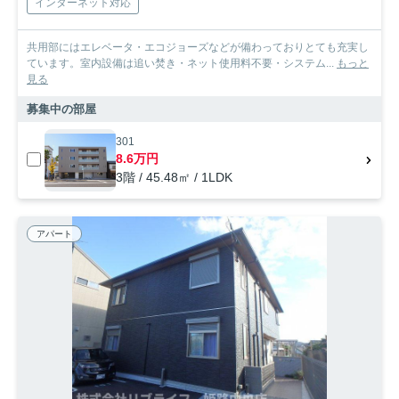
インターネット対応
共用部にはエレベータ・エコジョーズなどが備わっておりとても充実し
ています。室内設備は追い焚き・ネット使用料不要・システム...
もっと
見る
募集中の部屋
301
8.6万円
3階 / 45.48㎡ / 1LDK
アパート