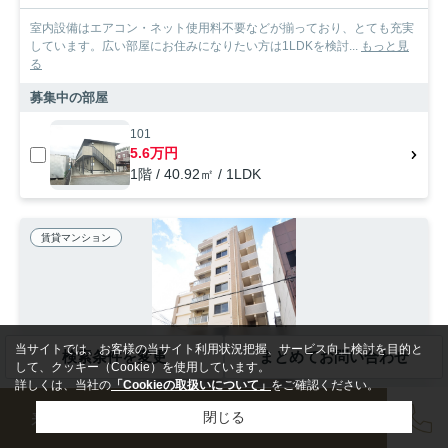
室内設備はエアコン・ネット使用料不要などが揃っており、とても充実
しています。広い部屋にお住みになりたい方は1LDKを検討...
もっと見
る
募集中の部屋
101
5.6万円
1階 / 40.92㎡ / 1LDK
賃貸マンション
当サイトでは、お客様の当サイト利用状況把握、サービス向上検討を目的と
検索条件を変更
まとめてお問い合わせ
して、クッキー（Cookie）を使用しています。
詳しくは、当社の
「Cookieの取扱いについて」
をご確認ください。
来店予約
会員登録
売却査定
閉じる