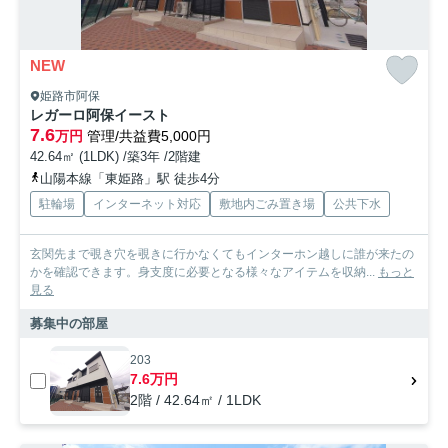
NEW
姫路市阿保
レガーロ阿保イースト
7.6
万円
管理/共益費5,000円
42.64㎡ (1LDK) /築3年 /2階建
山陽本線「東姫路」駅 徒歩4分
駐輪場
インターネット対応
敷地内ごみ置き場
公共下水
玄関先まで覗き穴を覗きに行かなくてもインターホン越しに誰が来たの
かを確認できます。身支度に必要となる様々なアイテムを収納...
もっと
見る
募集中の部屋
203
7.6万円
2階 / 42.64㎡ / 1LDK