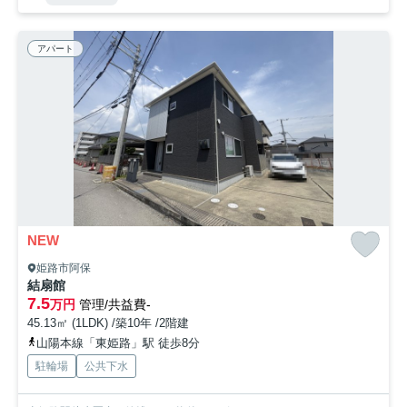
アパート
NEW
姫路市阿保
結扇館
7.5
万円
管理/共益費-
45.13㎡ (1LDK) /築10年 /2階建
山陽本線「東姫路」駅 徒歩8分
駐輪場
公共下水