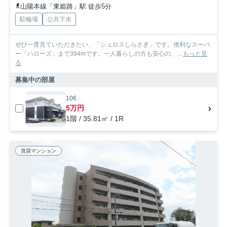
山陽本線「東姫路」駅 徒歩5分
駐輪場
公共下水
ぜひ一度見ていただきたい、「シュロスしらさぎ」です。便利なスーパ
ー「ハローズ」まで394mです。一人暮らしの方も安心の、...
もっと見
る
募集中の部屋
106
5万円
1階 / 35.81㎡ / 1R
賃貸マンション