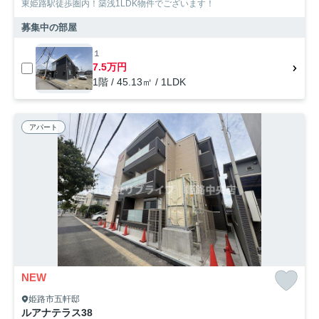
東姫路駅徒歩圏内！築浅1LDK物件でございます！
募集中の部屋
１
7.5万円
1階 / 45.13㎡ / 1LDK
アパート
NEW
姫路市五軒邸
ルアナテラス38