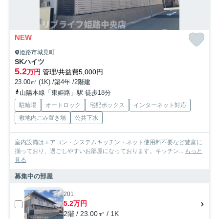
NEW
姫路市城見町
SKハイツ
5.2
万円
管理/共益費5,000円
23.00㎡ (1K) /築4年 /2階建
山陽本線「東姫路」駅 徒歩18分
駐輪場
オートロック
宅配ボックス
インターネット対応
敷地内ごみ置き場
公共下水
室内設備はエアコン・システムキッチン・ネット使用料不要など豊富に
揃っており、過ごしやすいお部屋になっております。キッチン...
もっと
見る
募集中の部屋
201
5.2万円
2階 / 23.00㎡ / 1K