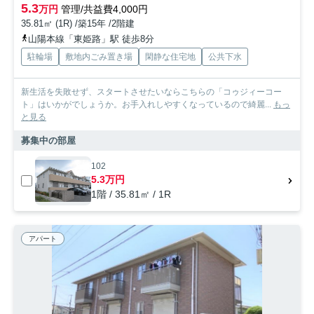
5.3
万円
管理/共益費4,000円
35.81㎡ (1R) /築15年 /2階建
山陽本線「東姫路」駅 徒歩8分
駐輪場
敷地内ごみ置き場
閑静な住宅地
公共下水
新生活を失敗せず、スタートさせたいならこちらの「コゥジィーコー
ト」はいかがでしょうか。お手入れしやすくなっているので綺麗...
もっ
と見る
募集中の部屋
102
5.3万円
1階 / 35.81㎡ / 1R
アパート