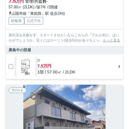
7.5
万円
管理/共益費-
57.00㎡ (2LDK) /築7年 /2階建
山陽本線「東姫路」駅 徒歩24分
駐輪場
公共下水
新生活を失敗せず、スタートさせたいならこちらの「アルル京口」はい
かがでしょうか。近くにはローソン(徒歩5分)がありちょっ...
もっと見る
募集中の部屋
D
7.5万円
1階 / 57.00㎡ / 2LDK
アパート