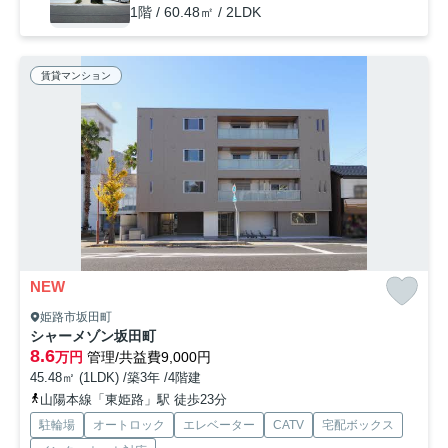
1階 / 60.48㎡ / 2LDK
賃貸マンション
NEW
姫路市坂田町
シャーメゾン坂田町
8.6
万円
管理/共益費9,000円
45.48㎡ (1LDK) /築3年 /4階建
山陽本線「東姫路」駅 徒歩23分
駐輪場
オートロック
エレベーター
CATV
宅配ボックス