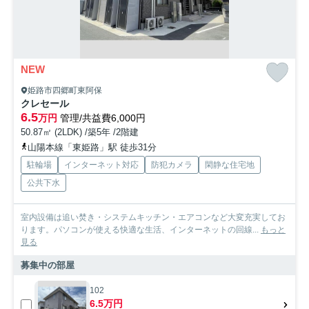
NEW
姫路市四郷町東阿保
クレセール
6.5
万円
管理/共益費6,000円
50.87㎡ (2LDK) /築5年 /2階建
山陽本線「東姫路」駅 徒歩31分
駐輪場
インターネット対応
防犯カメラ
閑静な住宅地
公共下水
室内設備は追い焚き・システムキッチン・エアコンなど大変充実してお
ります。パソコンが使える快適な生活、インターネットの回線...
もっと
見る
募集中の部屋
102
6.5万円