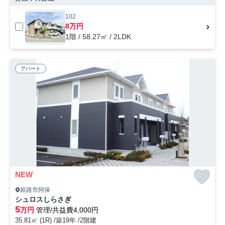
102
8万円
1階 / 58.27㎡ / 2LDK
アパート
NEW
姫路市阿保
シュロスしらさぎ
5
万円
管理/共益費4,000円
35.81㎡ (1R) /築19年 /2階建