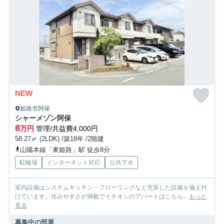
NEW
姫路市阿保
シャーメゾン阿保
8
万円
管理/共益費4,000円
58.27㎡ (2LDK) /築18年 /2階建
山陽本線「東姫路」駅 徒歩8分
駐輪場
インターネット対応
公共下水
室内設備はシステムキッチン・フローリングなど充実した設備を備え付
けています。住みやすさが満載でイチオシのアパートはこちら...
もっと
見る
募集中の部屋