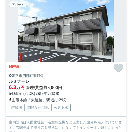
アパート
NEW
姫路市四郷町東阿保
ルミナーレ
6.3
万円
管理/共益費5,900円
54.69㎡ (2LDK) /築7年 /2階建
山陽本線「東姫路」駅 徒歩29分
駐輪場
閑静な住宅地
公共下水
室内設備は洗面化粧台・浴室乾燥機など充実した設備を備え付けていま
す。玄関先まで覗き穴を覗きに行かなくてもインターホン越し...
もっと