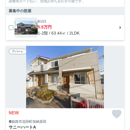
諸費用カード払い、現地お待ち合わせ可能です。
募集中の部屋
B103
5.5万円
1-2階 / 63.44㎡ / 2LDK
アパート
NEW
姫路市花田町加納原田
サニーハートA