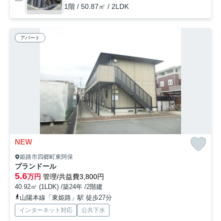
1階 / 50.87㎡ / 2LDK
アパート
NEW
姫路市四郷町東阿保
プランドール
5.6
万円
管理/共益費3,800円
40.92㎡ (1LDK) /築24年 /2階建
山陽本線「東姫路」駅 徒歩27分
インターネット対応
公共下水