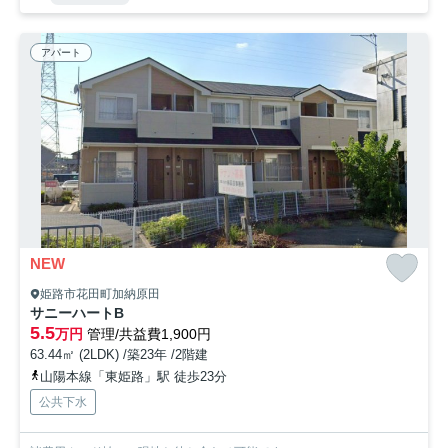
アパート
NEW
姫路市花田町加納原田
サニーハートB
5.5
万円
管理/共益費1,900円
63.44㎡ (2LDK) /築23年 /2階建
山陽本線「東姫路」駅 徒歩23分
公共下水