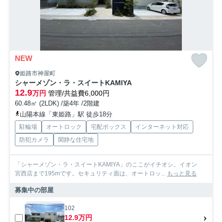
NEW
姫路市神屋町
シャーメゾン・ラ・スイートKAMIYA
12.9
万円
管理/共益費6,000円
60.48㎡ (2LDK) /築4年 /2階建
山陽本線「東姫路」駅 徒歩18分
駐輪場
オートロック
宅配ボックス
インターネット対応
防犯カメラ
閑静な住宅地
「シャーメゾン・ラ・スイートKAMIYA」のここがイチオシ。イオン
宮西店まで195mです。セキュリティ面は、オートロッ...
もっと見る
募集中の部屋
102
12.9万円