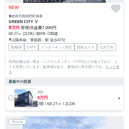
NEW
姫路市御国野町御着
GREEN CITY Ⅴ
8
万円
管理/共益費7,000円
68.27㎡ (2LDK) /築8年 /2階建
山陽本線「東姫路」駅 徒歩47分
駐輪場
CATV
インターネット対応
防犯カメラ
公共下水
室内設備は追い焚き・システムキッチン・CATVなどが揃っており、と
ても充実しています。駐車場があり、敷地内に車を置いてお...
もっと見
る
募集中の部屋
201
8万円
2階 / 68.27㎡ / 2LDK
アパート