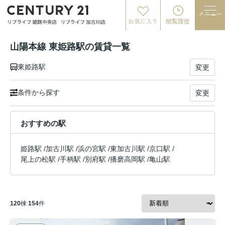
メニュー
お気に入り
閲覧履歴
山陽本線 東姫路駅の賃貸一覧
東姫路駅
変更
条件から探す
変更
おすすめの駅
姫路駅
/
加古川駅
/
浜の宮駅
/
東加古川駅
/
京口駅
/
尾上の松駅
/
手柄駅
/
別府駅
/
播磨高岡駅
/
亀山駅
120
棟
154
件