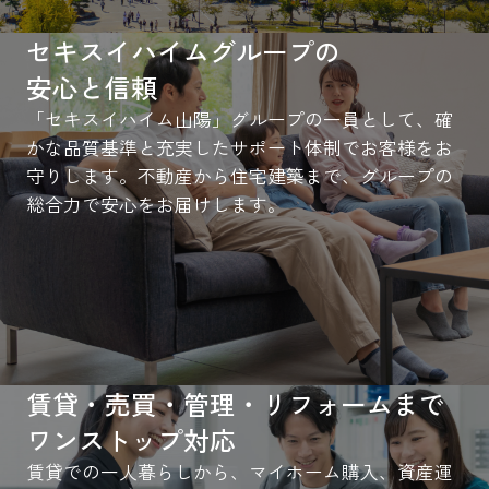
セキスイハイムグループの
安心と信頼
「セキスイハイム山陽」グループの一員として、確
かな品質基準と充実したサポート体制でお客様をお
守りします。不動産から住宅建築まで、グループの
総合力で安心をお届けします。
賃貸・売買・管理・リフォームまで
ワンストップ対応
賃貸での一人暮らしから、マイホーム購入、資産運