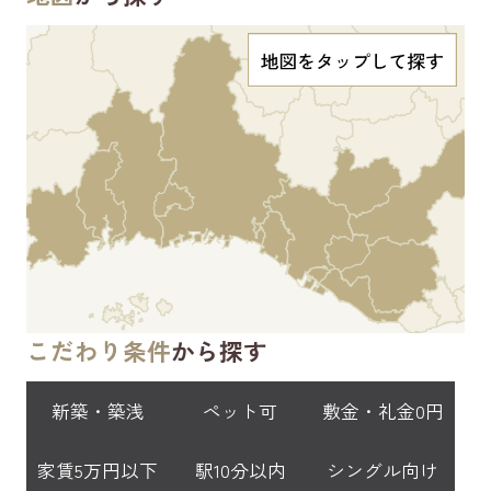
こだわり条件
から探す
新築・築浅
ペット可
敷金・礼金0円
家賃5万円以下
駅10分以内
シングル向け