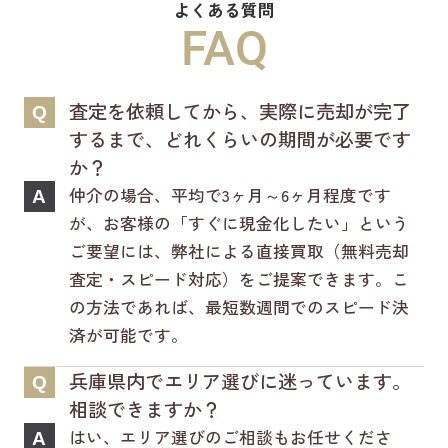
よくある質問
新ホームページは検索も楽々♪スマホに
FAQ
も対応済！
より見やすくなっております！
査定を依頼してから、実際に売却が完了
Q
是非一度ご覧ください(^^♪
するまで、どれくらいの期間が必要です
か？
仲介の場合、平均で3ヶ月～6ヶ月程度です
A
が、お客様の「すぐに現金化したい」という
ご要望には、弊社による直接買取（無料売却
査定・スピード対応）をご提案できます。こ
の方法であれば、最短数週間でのスピード決
済が可能です。
兵庫県内でエリア選びに迷っています。
Q
相談できますか？
はい、エリア選びのご相談もお任せくださ
A