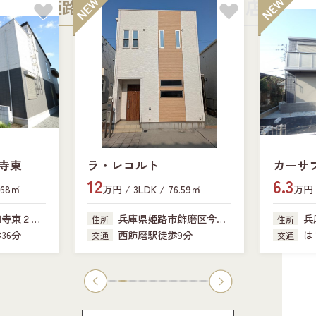
姫路中央店
加古川店
寺東
ラ・レコルト
カーサ
12
6.3
.68㎡
万円 / 3LDK / 76.59㎡
万円 /
田寺東２丁
兵庫県姫路市飾磨区今在
兵
住所
住所
家
341-18
36分
西飾磨駅徒歩9分
は
交通
交通