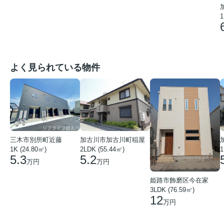
1
よく見られている物件
三木市別所町近藤
加古川市加古川町稲屋
1K (24.80㎡)
2LDK (55.44㎡)
1
5.3
5.2
万円
万円
姫路市飾磨区今在家
3LDK (76.59㎡)
12
万円