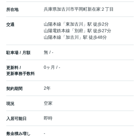
兵庫県
加古川市
平岡町新在家
２丁目
所在地
山陽本線
「
東加古川
」駅 徒歩2分
交通
山陽電鉄本線
「
別府
」駅 徒歩27分
山陽本線
「
加古川
」駅 徒歩48分
無 / -
駐車場 / 月額
0ヶ月 / -
更新料 /
更新事務手数料
2年
契約期間
空家
現況
即時
入居可能日
-
敷金積み増し