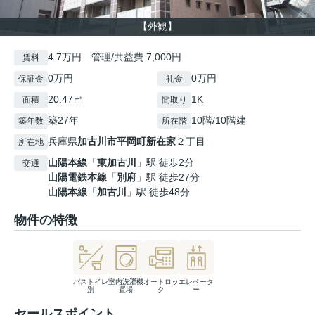
【外観】
4.7万円 管理/共益費 7,000円
賃料
0万円
0万円
保証金
礼金
20.47㎡
1K
面積
間取り
築27年
10階/10階建
築年数
所在階
兵庫県
加古川市
平岡町新在家
２丁目
所在地
山陽本線
「
東加古川
」駅 徒歩2分
交通
山陽電鉄本線
「
別府
」駅 徒歩27分
山陽本線
「
加古川
」駅 徒歩48分
物件の特徴
バストイレ
室内洗濯機
オートロッ
エレベータ
別
置場
ク
ー
セールスポイント