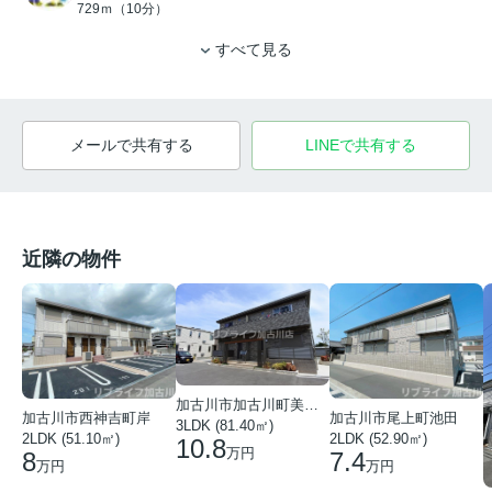
729ｍ（10分）
すべて見る
メールで共有する
LINEで共有する
近隣の物件
加古川市加古川町美乃利
加古川市西神吉町岸
加古川市尾上町池田
3LDK (81.40㎡)
2LDK (51.10㎡)
2LDK (52.90㎡)
10.8
万円
8
7.4
万円
万円