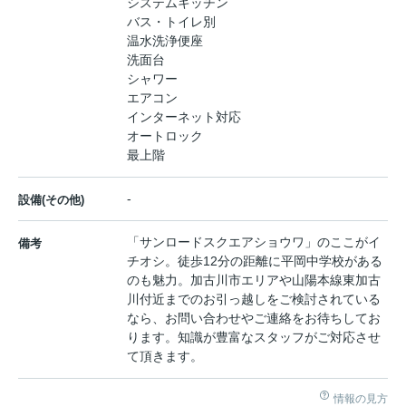
システムキッチン
バス・トイレ別
温水洗浄便座
洗面台
シャワー
エアコン
インターネット対応
オートロック
最上階
-
設備(その他)
「サンロードスクエアショウワ」のここがイ
備考
チオシ。徒歩12分の距離に平岡中学校がある
のも魅力。加古川市エリアや山陽本線東加古
川付近までのお引っ越しをご検討されている
なら、お問い合わせやご連絡をお待ちしてお
ります。知識が豊富なスタッフがご対応させ
て頂きます。
情報の見方