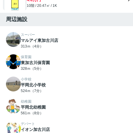
10階 / 20.47㎡ / 1K
周辺施設
スーパー
マルアイ東加古川店
313ｍ（4分）
保育園
東加古川保育園
328ｍ（5分）
小学校
平岡北小学校
524ｍ（7分）
幼稚園
平岡北幼稚園
561ｍ（8分）
デパート
イオン加古川店