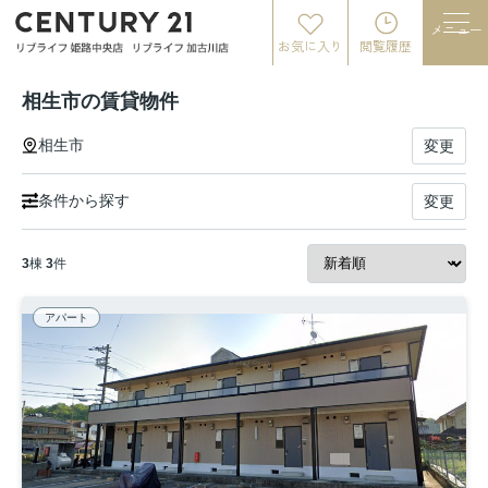
メニュー
お気に入り
閲覧履歴
相生市の賃貸物件
相生市
変更
条件から探す
変更
3
棟
3
件
アパート