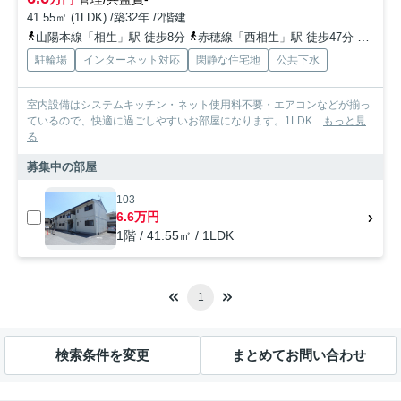
41.55㎡ (1LDK) /築32年 /2階建
山陽本線「相生」駅 徒歩8分
赤穂線「西相生」駅 徒歩47分
山陽本
駐輪場
インターネット対応
閑静な住宅地
公共下水
室内設備はシステムキッチン・ネット使用料不要・エアコンなどが揃っ
ているので、快適に過ごしやすいお部屋になります。1LDK...
もっと見
る
募集中の部屋
103
6.6万円
1階 / 41.55㎡ / 1LDK
1
検索条件を変更
まとめてお問い合わせ