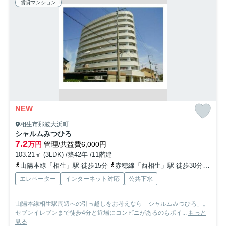
賃貸マンション
NEW
相生市那波大浜町
シャルムみつひろ
7.2
万円
管理/共益費6,000円
103.21㎡ (3LDK) /築42年 /11階建
山陽本線「相生」駅 徒歩15分
赤穂線「西相生」駅 徒歩30分
山陽
エレベーター
インターネット対応
公共下水
山陽本線相生駅周辺への引っ越しをお考えなら「シャルムみつひろ」。
セブンイレブンまで徒歩4分と近場にコンビニがあるのもポイ...
もっと
見る