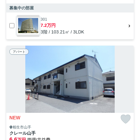
募集中の部屋
301
7.2万円
3階 / 103.21㎡ / 3LDK
アパート
NEW
相生市山手
クレール山手
6.6
万円
管理/共益費-