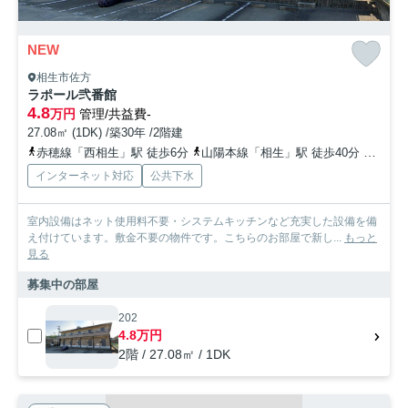
NEW
相生市佐方
ラポール弐番館
4.8
万円
管理/共益費-
27.08㎡ (1DK) /築30年 /2階建
赤穂線「西相生」駅 徒歩6分
山陽本線「相生」駅 徒歩40分
赤穂線
インターネット対応
公共下水
室内設備はネット使用料不要・システムキッチンなど充実した設備を備
え付けています。敷金不要の物件です。こちらのお部屋で新し...
もっと
見る
募集中の部屋
202
4.8万円
2階 / 27.08㎡ / 1DK