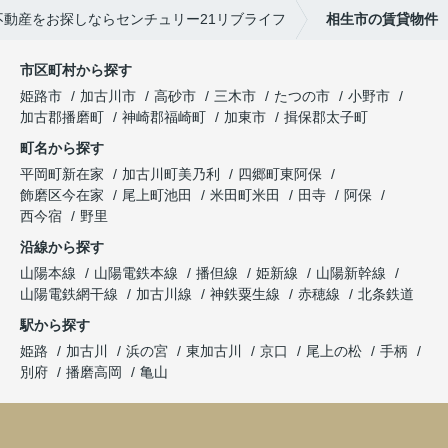
不動産をお探しならセンチュリー21リブライフ
相生市の賃貸物件
市区町村から探す
姫路市
加古川市
高砂市
三木市
たつの市
小野市
加古郡播磨町
神崎郡福崎町
加東市
揖保郡太子町
町名から探す
平岡町新在家
加古川町美乃利
四郷町東阿保
飾磨区今在家
尾上町池田
米田町米田
田寺
阿保
西今宿
野里
沿線から探す
山陽本線
山陽電鉄本線
播但線
姫新線
山陽新幹線
山陽電鉄網干線
加古川線
神鉄粟生線
赤穂線
北条鉄道
駅から探す
姫路
加古川
浜の宮
東加古川
京口
尾上の松
手柄
別府
播磨高岡
亀山