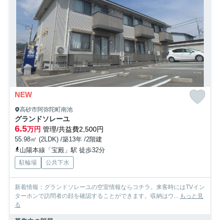
NEW
高砂市阿弥陀町南池
グランドソレーユ
6.5
万円
管理/共益費2,500円
55.98㎡ (2LDK) /築13年 /2階建
山陽本線「宝殿」駅 徒歩32分
駐輪場
公共下水
新着情報：グランドソレーユの空室情報ならコチラ。来客時にはTVイン
ターホンで訪問者の顔を確認することができます。収納はウ...
もっと見
る