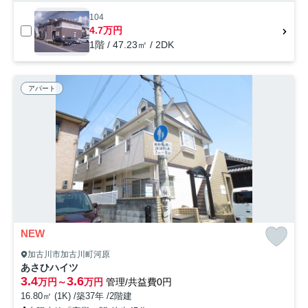
104
4.7万円
1階 / 47.23㎡ / 2DK
アパート
NEW
加古川市加古川町河原
あさひハイツ
3.4
3.6
万円～
万円
管理/共益費0円
16.80㎡ (1K) /築37年 /2階建