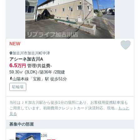
NEW
加古川市加古川町中津
アシーネ加古川A
6.5
万円
管理/共益費-
59.30㎡ (3LDK) /築36年 /2階建
山陽本線「宝殿」駅 徒歩51分
駐輪場
当社はＪＲ加古川駅から徒歩1分の場所にあり、お客様用提携駐車場も
ご用意しています。初期費用クレジットカード決済対応、現地...
もっと
見る
募集中の部屋
106