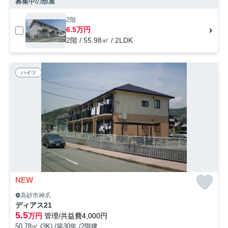
募集中の部屋
2階
6.5万円
2階 / 55.98㎡ / 2LDK
ハイツ
NEW
高砂市神爪
ディアス21
5.5
万円
管理/共益費4,000円
50.78㎡ (3K) /築30年 /2階建