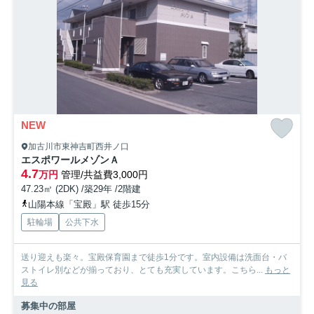
NEW
加古川市東神吉町西井ノ口
エスポワールメゾンＡ
4.7
万円
管理/共益費3,000円
47.23㎡ (2DK) /築29年 /2階建
山陽本線「宝殿」駅 徒歩15分
駐輪場
公共下水
送り迎えも楽々。宝殿保育園まで徒歩1分です。室内設備は洗面台・バ
ストイレ別などが揃っており、とても充実しています。こちら...
もっと
見る
募集中の部屋