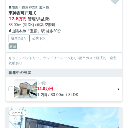
加古川市東神吉町出河原
東神吉町戸建て
12.8
万円
管理/共益費-
83.00㎡ (3LDK) /新築 /2階建
山陽本線「宝殿」駅 徒歩30分
駐車2台可
公共下水
新築
キッチンパントリー、ランドリールームあり♪都市ガスで経済的！全室
収納あり！
募集中の部屋
1-2階
12.8万円
1-2階 / 83.00㎡ / 3LDK
アパート