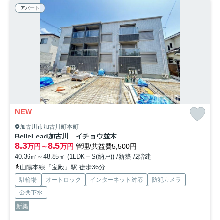
アパート
NEW
加古川市加古川町本町
BelleLead加古川 イチョウ並木
8.3
8.5
万円～
万円
管理/共益費5,500円
40.36㎡～48.85㎡ (1LDK＋S(納戸)) /新築 /2階建
山陽本線「宝殿」駅 徒歩36分
駐輪場
オートロック
インターネット対応
防犯カメラ
公共下水
新築