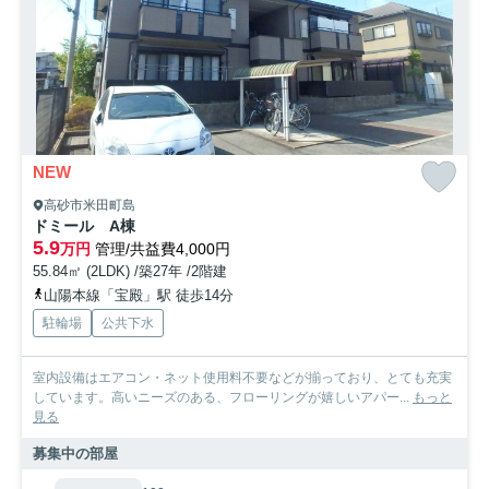
NEW
高砂市米田町島
ドミール A棟
5.9
万円
管理/共益費4,000円
55.84㎡ (2LDK) /築27年 /2階建
山陽本線「宝殿」駅 徒歩14分
駐輪場
公共下水
室内設備はエアコン・ネット使用料不要などが揃っており、とても充実
しています。高いニーズのある、フローリングが嬉しいアパー...
もっと
見る
募集中の部屋