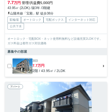
7.7
万円
管理/共益費5,000円
43.95㎡ (2LDK) /築3年 /3階建
山陽本線「宝殿」駅 徒歩38分
駐輪場
オートロック
宅配ボックス
インターネット対応
公共下水
オートロック・宅配BOX・ネット使用料無料など設備充実2LDKです。
ガス料金は都市ガス対抗価格
募集中の部屋
303
7.7万円
2階 / 43.95㎡ / 2LDK
アパート