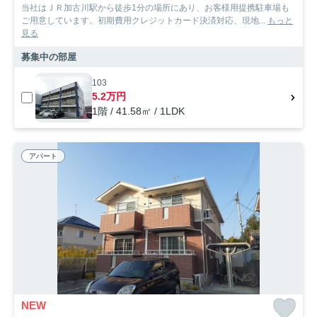
当社はＪＲ加古川駅から徒歩1分の場所にあり、お客様用提携駐車場も
ご用意しています。初期費用クレジットカード決済対応、現地...
もっと
見る
募集中の部屋
103
5.2万円
1階 / 41.58㎡ / 1LDK
アパート
NEW