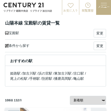
メニュー
お気に入り
閲覧履歴
山陽本線 宝殿駅の賃貸一覧
宝殿駅
変更
条件から探す
変更
おすすめの駅
姫路駅
/
加古川駅
/
浜の宮駅
/
東加古川駅
/
京口駅
/
尾上の松駅
/
手柄駅
/
別府駅
/
播磨高岡駅
/
亀山駅
108
棟
132
件