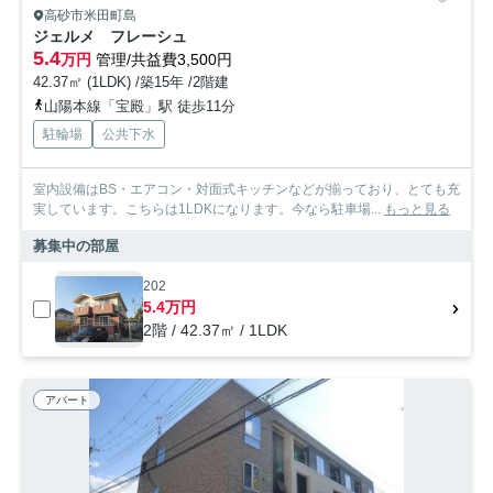
高砂市米田町島
ジェルメ フレーシュ
5.4
万円
管理/共益費3,500円
42.37㎡ (1LDK) /築15年 /2階建
山陽本線「宝殿」駅 徒歩11分
駐輪場
公共下水
室内設備はBS・エアコン・対面式キッチンなどが揃っており、とても充
実しています。こちらは1LDKになります。今なら駐車場...
もっと見る
募集中の部屋
202
5.4万円
2階 / 42.37㎡ / 1LDK
アパート