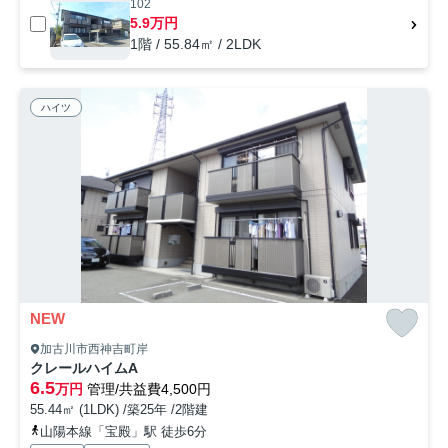
102
5.9万円
1階 / 55.84㎡ / 2LDK
ハイツ
NEW
加古川市西神吉町岸
クレールハイムA
6.5
万円
管理/共益費4,500円
55.44㎡ (1LDK) /築25年 /2階建
山陽本線「宝殿」駅 徒歩6分