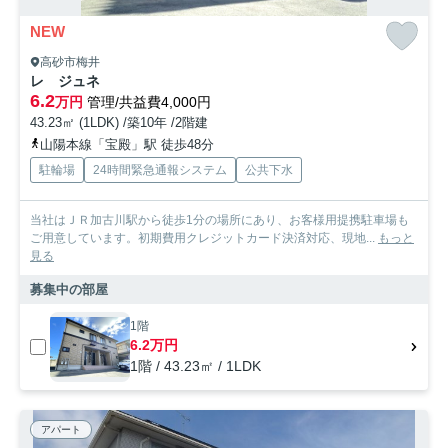
NEW
高砂市梅井
レ ジュネ
6.2
万円
管理/共益費4,000円
43.23㎡ (1LDK) /築10年 /2階建
山陽本線「宝殿」駅 徒歩48分
駐輪場
24時間緊急通報システム
公共下水
当社はＪＲ加古川駅から徒歩1分の場所にあり、お客様用提携駐車場も
ご用意しています。初期費用クレジットカード決済対応、現地...
もっと
見る
募集中の部屋
1階
6.2万円
1階 / 43.23㎡ / 1LDK
アパート