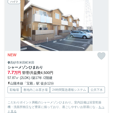
ハイツ
NEW
高砂市米田町米田
シャーメゾンひまわり
7.7
万円
管理/共益費4,500円
57.87㎡ (2LDK) /築17年 /2階建
山陽本線「宝殿」駅 徒歩12分
駐輪場
敷地内ごみ置き場
24時間緊急通報システム
公共下水
こだわりポイント満載のシャーメゾンひまわり。室内設備は浴室乾燥
機・洗面所独立など豊富に揃っており、過ごしやすいお部屋にな...
もっ
と見る