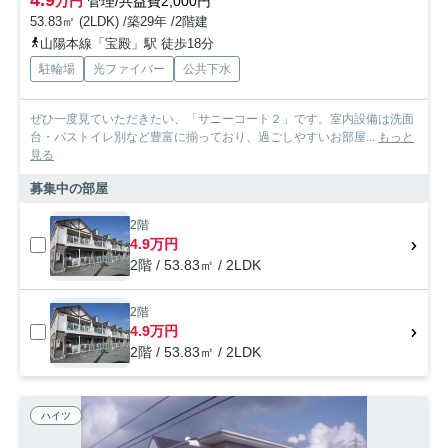
万円
管理/共益費2,000円
53.83㎡ (2LDK) /築29年 /2階建
山陽本線「宝殿」駅 徒歩18分
駐輪場
光ファイバー
公共下水
ぜひ一度見ていただきたい、「サニーコート２」です。室内設備は洗面
台・バストイレ別など豊富に揃っており、過ごしやすいお部屋...
もっと
見る
募集中の部屋
2階
4.9万円
2階 / 53.83㎡ / 2LDK
2階
4.9万円
2階 / 53.83㎡ / 2LDK
ハイツ