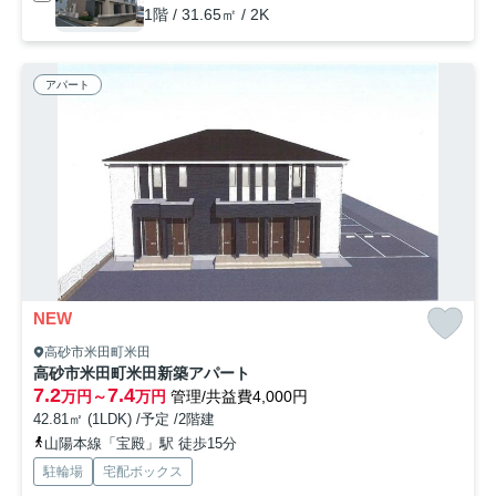
1階 / 31.65㎡ / 2K
アパート
NEW
高砂市米田町米田
高砂市米田町米田新築アパート
7.2
7.4
万円～
万円
管理/共益費4,000円
42.81㎡ (1LDK) /予定 /2階建
山陽本線「宝殿」駅 徒歩15分
駐輪場
宅配ボックス