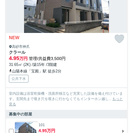
NEW
高砂市神爪
クラール
4.95
万円
管理/共益費3,500円
31.65㎡ (2K) /築15年 /3階建
山陽本線「宝殿」駅 徒歩2分
公共下水
室内設備は浴室乾燥機・洗面所独立など充実した設備を備え付けていま
す。玄関先まで覗き穴を覗きに行かなくてもインターホン越し...
もっと
見る
募集中の部屋
101
4.95万円