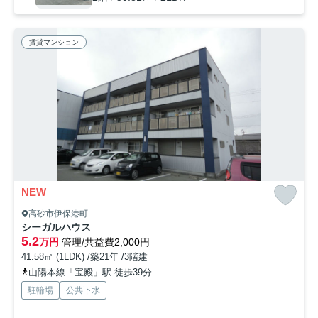
賃貸マンション
NEW
高砂市伊保港町
シーガルハウス
5.2
万円
管理/共益費2,000円
41.58㎡ (1LDK) /築21年 /3階建
山陽本線「宝殿」駅 徒歩39分
駐輪場
公共下水