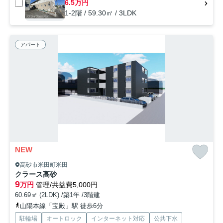
6.5万円
1-2階 / 59.30㎡ / 3LDK
アパート
NEW
高砂市米田町米田
クラース高砂
9
万円
管理/共益費5,000円
60.69㎡ (2LDK) /築1年 /3階建
山陽本線「宝殿」駅 徒歩6分
駐輪場
オートロック
インターネット対応
公共下水