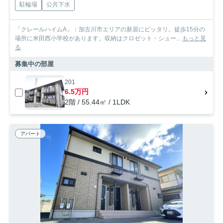
駐輪場
公共下水
「クレールハイムA」：加古川市エリアの新居にピッタリ。徒歩15分の
場所に米田西小学校があります。収納はクロゼット・シュー...
もっと見
る
募集中の部屋
201
6.5万円
2階 / 55.44㎡ / 1LDK
アパート