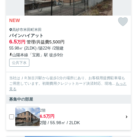
NEW
高砂市米田町米田
パインハイアット
6.5
万円
管理/共益費5,500円
55.98㎡ (2LDK) /築22年 /2階建
山陽本線「宝殿」駅 徒歩9分
公共下水
当社はＪＲ加古川駅から徒歩1分の場所にあり、お客様用提携駐車場も
ご用意しています。初期費用クレジットカード決済対応、現地...
もっと
見る
募集中の部屋
2階
6.5万円
2階 / 55.98㎡ / 2LDK