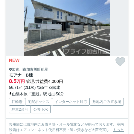
NEW
加古川市加古川町稲屋
モアナ B棟
8.5
万円
管理/共益費4,000円
56.71㎡ (2LDK) /築5年 /2階建
山陽本線「宝殿」駅 徒歩56分
駐輪場
宅配ボックス
インターネット対応
敷地内ごみ置き場
駐車2台可
公共下水
共用部には敷地内ごみ置き場・オール電化などが揃っております。室内
設備はエアコン・ネット使用料不要・追い焚きなど大変充実し...
もっと