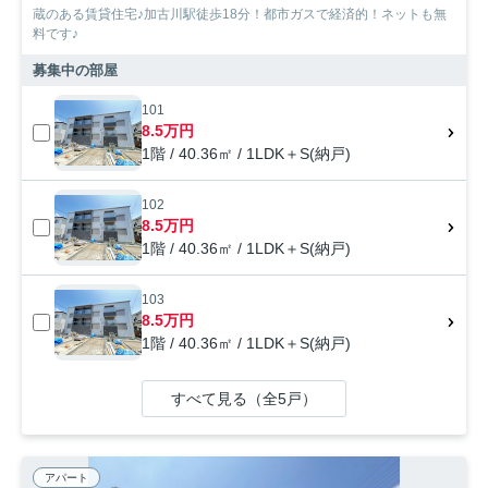
蔵のある賃貸住宅♪加古川駅徒歩18分！都市ガスで経済的！ネットも無
料です♪
募集中の部屋
101
8.5万円
1階 / 40.36㎡ / 1LDK＋S(納戸)
102
8.5万円
1階 / 40.36㎡ / 1LDK＋S(納戸)
103
8.5万円
1階 / 40.36㎡ / 1LDK＋S(納戸)
すべて見る（全5戸）
アパート