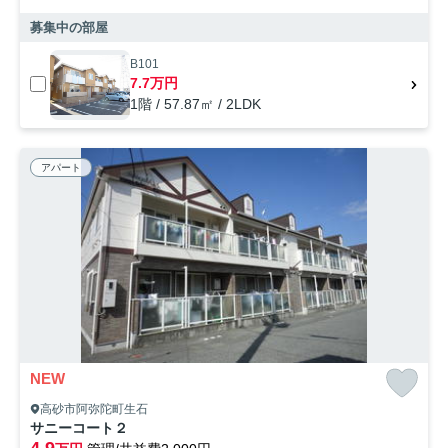
募集中の部屋
B101
7.7万円
1階 / 57.87㎡ / 2LDK
アパート
NEW
高砂市阿弥陀町生石
サニーコート２
4.9