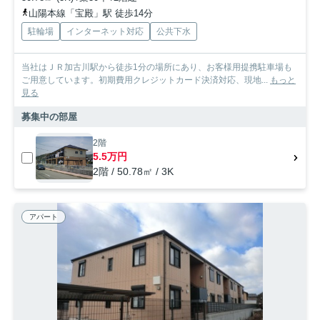
山陽本線「宝殿」駅 徒歩14分
駐輪場
インターネット対応
公共下水
当社はＪＲ加古川駅から徒歩1分の場所にあり、お客様用提携駐車場も
ご用意しています。初期費用クレジットカード決済対応、現地...
もっと
見る
募集中の部屋
2階
5.5万円
2階 / 50.78㎡ / 3K
アパート