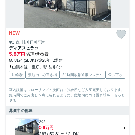
NEW
加古川市米田町平津
ディアスヒラツ
5.8
万円
管理/共益費-
50.81㎡ (2LDK) /築28年 /2階建
山陽本線「宝殿」駅 徒歩6分
駐輪場
敷地内ごみ置き場
24時間緊急通報システム
公共下水
室内設備はフローリング・洗面台・脱衣所など大変充実しております。
短時間でごみ出しを終えられるように、敷地内にゴミ置き場を...
もっと
見る
募集中の部屋
202
5.8万円
2階 / 50.81㎡ / 2LDK