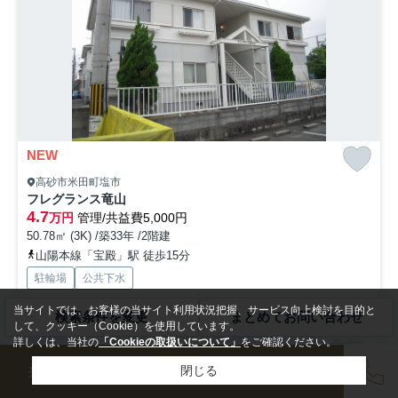
NEW
高砂市米田町塩市
フレグランス竜山
4.7
万円
管理/共益費5,000円
50.78㎡ (3K) /築33年 /2階建
山陽本線「宝殿」駅 徒歩15分
駐輪場
公共下水
当サイトでは、お客様の当サイト利用状況把握、サービス向上検討を目的と
検索条件を変更
まとめてお問い合わせ
新着情報：フレグランス竜山の空室情報ならコチラ。米田西幼稚園まで
して、クッキー（Cookie）を使用しています。
徒歩3分なので、送り迎えも楽です。洗面化粧台を備えている...
もっと
詳しくは、当社の
「Cookieの取扱いについて」
をご確認ください。
見る
来店予約
会員登録
売却査定
閉じる
募集中の部屋