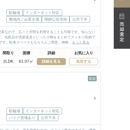
駐輪場
インターネット対応
敷地内ごみ置き場
閑静な住宅地
公共下水
売却査定
豊富なので、広々と空間を利用することも可能です。知らない
す。化粧品や洗面道具といった小物をまとめてスッキリ収納で
す。駐車スペースももちろんご用意。神崎...
もっと見る
間取り
面積
詳細
お気に入り
2LDK
61.07㎡
詳細を見る
追加する
新築
駐輪場
インターネット対応
バイク置場あり
公共下水