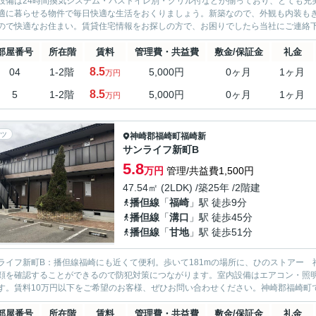
設備は24時間換気システム・バストイレ別・グリル付などが揃っており、とても充
適に暮らせる物件で毎日快適な生活をおくりましょう。新築なので、外観も内装も
ので快適なお住まい。賃貸住宅情報をお探しの方で、お困りでしたら当社にご連絡下
部屋番号
所在階
賃料
管理費・共益費
敷金/保証金
礼金
8.5
04
1-2階
5,000円
0ヶ月
1ヶ月
万円
8.5
5
1-2階
5,000円
0ヶ月
1ヶ月
万円
ツ
神崎郡福崎町
福崎新
サンライフ新町B
5.8
万円
管理/共益費1,500円
47.54㎡ (2LDK) /築25年 /2階建
播但線
「
福崎
」駅 徒歩9分
播但線
「
溝口
」駅 徒歩45分
播但線
「
甘地
」駅 徒歩51分
ライフ新町B：播但線福崎にも近くて便利。歩いて181mの場所に、ひのストアー 
顔を確認することができるので防犯対策につながります。室内設備はエアコン・照
す。賃料10万円以下をご希望のお客様、ぜひお問い合わせください。神崎郡福崎町で
部屋番号
所在階
賃料
管理費・共益費
敷金/保証金
礼金