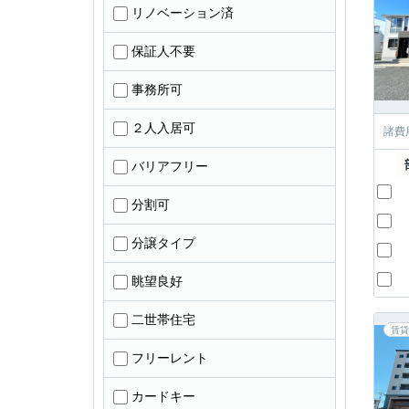
リノベーション済
保証人不要
事務所可
２人入居可
諸費
バリアフリー
分割可
分譲タイプ
眺望良好
二世帯住宅
賃貸
フリーレント
カードキー