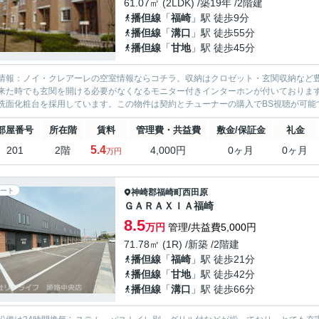
61.07㎡ (2LDK) /築19年 /2階建
播但線
「
福崎
」駅 徒歩9分
播但線
「
溝口
」駅 徒歩55分
播但線
「
甘地
」駅 徒歩45分
情報：ノイ・クレアーレの空室情報ならコチラ。収納はクロゼット・玄関収納など
来た時でも玄関を開ける必要がなくなるモニター付きインターホンが付いておりま
洗面化粧台を採用しています。この物件は契約とチューナーの購入でBS視聴が可能で
部屋番号
所在階
賃料
管理費・共益費
敷金/保証金
礼金
5.4
201
2階
4,000円
0ヶ月
0ヶ月
万円
ート
神崎郡福崎町
西田原
ＧＡＲＡＸＩＡ福崎
8.5
万円
管理/共益費5,000円
71.78㎡ (1R) /新築 /2階建
播但線
「
福崎
」駅 徒歩21分
播但線
「
甘地
」駅 徒歩42分
播但線
「
溝口
」駅 徒歩66分