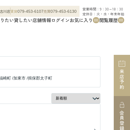
営業時間：9：30～18：30
古川店
賃貸
売買
079-453-6107
079-453-6130
定休日：火・水・年末年始
りたい
貸したい
店舗情報
ログイン
お気に入り
閲覧履歴
00
00
来店予約
福崎町
/
加東市
/
揖保郡太子町
会員登録