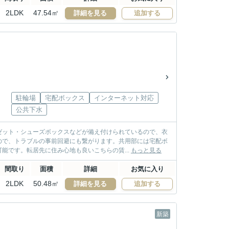
2LDK
47.54㎡
詳細を見る
追加する
駐輪場
宅配ボックス
インターネット対応
公共下水
ゼット・シューズボックスなどが備え付けられているので、衣
ので、トラブルの事前回避にも繋がります。共用部には宅配ボ
能です。転居先に住み心地も良いこちらの賃...
もっと見る
間取り
面積
詳細
お気に入り
2LDK
50.48㎡
詳細を見る
追加する
新築