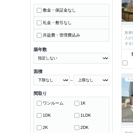
敷金・保証金なし
礼金・敷引なし
新着
共益費・管理費込み
人が
きる
築年数
面積
～
アパ
間取り
ワンルーム
1K
1DK
1LDK
2K
2DK