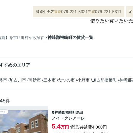
姫路中央店
賃貸
売買
加
079-221-5321
079-221-5311
借りたい
買いたい
売
神崎郡福崎町の賃貸一覧
賃貸】を市区町村から探す
すすめのエリア
路市
/
加古川市
/
高砂市
/
三木市
/
たつの市
/
小野市
/
加古郡播磨町
/
神崎郡
45
件
ート
神崎郡福崎町
馬田
ノイ・クレアーレ
5.4
万円
管理/共益費4,000円