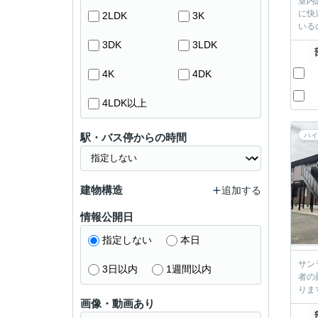
室内
に快
2LDK
3K
いる
3DK
3LDK
4K
4DK
4LDK以上
駅・バス停からの時間
ハイ
建物構造
追加する
情報公開日
指定しない
本日
サン
3日以内
1週間以内
者の
りま
画像・動画あり