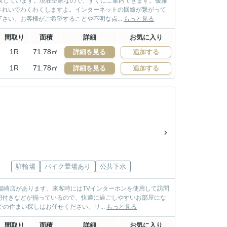
実しています。現在空家なので、すぐにご案内できます。優雅
きれいでわくわくしますよ。インターネットの回線が繋がって
さい。お客様がご希望することや不明な点...
もっと見る
間取り
面積
詳細
お気に入り
1R
71.78㎡
詳細を見る
追加する
1R
71.78㎡
詳細を見る
追加する
駐輪場
バイク置場あり
公共下水
福崎店があります。来客時にはTVインターホンを使用して訪問
明付きなどが揃っているので、快適に過ごしやすいお部屋にな
の住まい探しはお任せください。リ...
もっと見る
間取り
面積
詳細
お気に入り