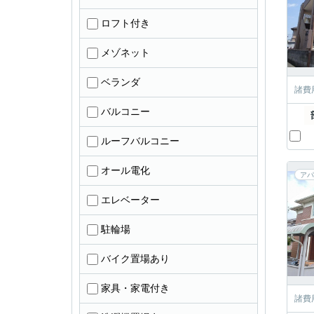
ロフト付き
メゾネット
ベランダ
諸費
バルコニー
ルーフバルコニー
オール電化
アパ
エレベーター
駐輪場
バイク置場あり
家具・家電付き
諸費