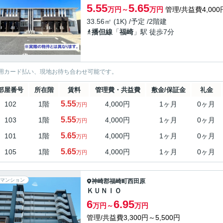
5.55
5.65
万円～
万円
管理/共益費4,000
33.56㎡ (1K) /予定 /2階建
播但線
「
福崎
」駅 徒歩7分
用カード払い、現地お待ち合わせ可能です。
部屋番号
所在階
賃料
管理費・共益費
敷金/保証金
礼金
5.55
102
1階
4,000円
1ヶ月
0ヶ月
万円
5.55
103
1階
4,000円
1ヶ月
0ヶ月
万円
5.65
101
1階
4,000円
1ヶ月
0ヶ月
万円
5.65
105
1階
4,000円
1ヶ月
0ヶ月
万円
マンション
神崎郡福崎町
西田原
ＫＵＮＩＯ
6
6.95
万円～
万円
管理/共益費3,300円～5,500円