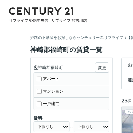
姫路の不動産をお探しならセンチュリー21リブライフ
【
神崎郡福崎町の賃貸一覧
お
神崎郡福崎町
変更
アパート
姫
マンション
25
棟
一戸建て
アパ
賃料
～