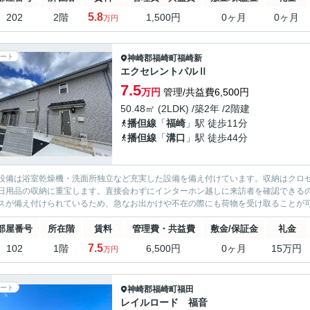
5.8
202
2階
1,500円
0ヶ月
0ヶ月
万円
ート
神崎郡福崎町
福崎新
エクセレントパルⅡ
7.5
万円
管理/共益費6,500円
50.48㎡ (2LDK) /築2年 /2階建
播但線
「
福崎
」駅 徒歩11分
播但線
「
溝口
」駅 徒歩44分
設備は浴室乾燥機・洗面所独立など充実した設備を備え付けています。収納はクロ
日用品の収納に重宝します。直接会わずにインターホン越しに来訪者を確認できる
スが備え付けられているため、急なお出かけや不在の際にも荷物を受け取ることが可
部屋番号
所在階
賃料
管理費・共益費
敷金/保証金
礼金
7.5
102
1階
6,500円
0ヶ月
15万円
万円
ート
神崎郡福崎町
福田
レイルロード 福音