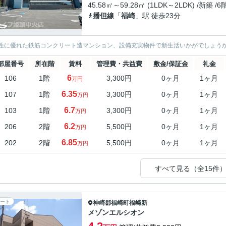
45.58㎡～59.28㎡ (1LDK～2LDK) /新築 /
播但線
「
福崎
」駅 徒歩23分
性に優れた鉄筋コンクリート造マンション、設備充実物件で新生活いかがでしょう
部屋番号
所在階
賃料
管理費・共益費
敷金/保証金
礼金
6
106
1階
3,300円
0ヶ月
1ヶ月
万円
6.35
107
1階
3,300円
0ヶ月
1ヶ月
万円
6.7
103
1階
3,300円
0ヶ月
1ヶ月
万円
6.2
206
2階
5,500円
0ヶ月
1ヶ月
万円
6.85
202
2階
5,500円
0ヶ月
1ヶ月
万円
すべて見る（全15件
ート
神崎郡福崎町
福崎新
メゾンエルシオン