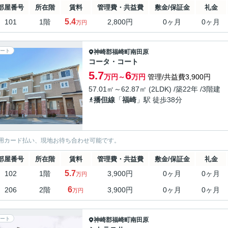
部屋番号
所在階
賃料
管理費・共益費
敷金/保証金
礼金
5.4
101
1階
2,800円
0ヶ月
0ヶ月
万円
ート
神崎郡福崎町
南田原
コータ・コート
5.7
6
万円～
万円
管理/共益費3,900円
57.01㎡～62.87㎡ (2LDK) /築22年 /3階建
播但線
「
福崎
」駅 徒歩38分
用カード払い、現地お待ち合わせ可能です。
部屋番号
所在階
賃料
管理費・共益費
敷金/保証金
礼金
5.7
102
1階
3,900円
0ヶ月
0ヶ月
万円
6
206
2階
3,900円
0ヶ月
0ヶ月
万円
ート
神崎郡福崎町
南田原