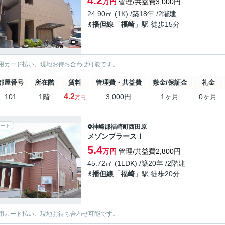
4.2
万円
管理/共益費3,000円
24.90㎡ (1K) /築18年 /2階建
播但線
「
福崎
」駅 徒歩15分
用カード払い、現地お待ち合わせ可能です。
部屋番号
所在階
賃料
管理費・共益費
敷金/保証金
礼金
4.2
101
1階
3,000円
1ヶ月
0ヶ月
万円
ート
神崎郡福崎町
西田原
メゾンプラースⅠ
5.4
万円
管理/共益費2,800円
45.72㎡ (1LDK) /築20年 /2階建
播但線
「
福崎
」駅 徒歩20分
用カード払い、現地お待ち合わせ可能です。