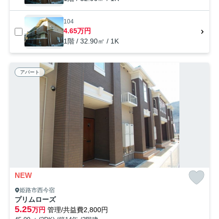
104
4.65万円
1階 / 32.90㎡ / 1K
アパート
NEW
姫路市西今宿
プリムローズ
5.25
万円
管理/共益費2,800円