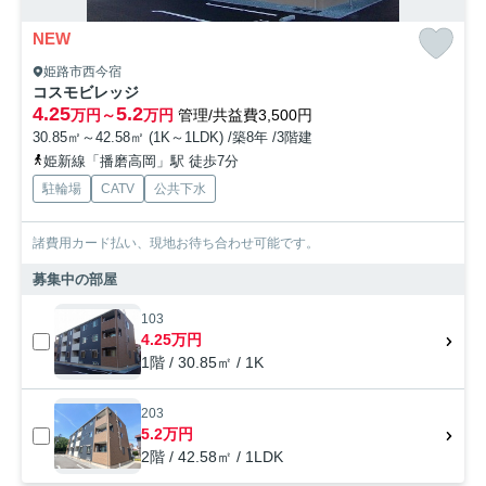
NEW
姫路市西今宿
コスモビレッジ
4.25
5.2
万円～
万円
管理/共益費3,500円
30.85㎡～42.58㎡ (1K～1LDK) /築8年 /3階建
姫新線「播磨高岡」駅 徒歩7分
駐輪場
CATV
公共下水
諸費用カード払い、現地お待ち合わせ可能です。
募集中の部屋
103
4.25万円
1階 / 30.85㎡ / 1K
203
5.2万円
2階 / 42.58㎡ / 1LDK