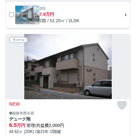
201
7.9万円
2階 / 52.20㎡ / 2LDK
アパート
NEW
姫路市西今宿
デューク翔
6.5
万円
管理/共益費2,000円
44.62㎡ (2DK) /築21年 /2階建