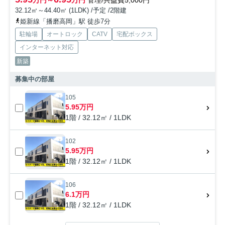
万円～
万円
管理/共益費5,000円
32.12㎡～44.40㎡ (1LDK) /予定 /2階建
姫新線「播磨高岡」駅 徒歩7分
駐輪場
オートロック
CATV
宅配ボックス
インターネット対応
新築
募集中の部屋
105
5.95万円
1階 / 32.12㎡ / 1LDK
102
5.95万円
1階 / 32.12㎡ / 1LDK
106
6.1万円
1階 / 32.12㎡ / 1LDK