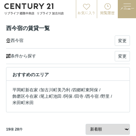
メニュー
お気に入り
閲覧履歴
西今宿の賃貸一覧
西今宿
変更
条件から探す
変更
おすすめのエリア
平岡町新在家
/
加古川町美乃利
/
四郷町東阿保
/
飾磨区今在家
/
尾上町池田
/
阿保
/
田寺
/
西今宿
/
野里
/
米田町米田
19
棟
28
件