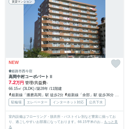
賃貸マンション
NEW
姫路市西今宿
高岡中村コーポパートⅡ
7.2
万円
管理/共益費-
66.15㎡ (3LDK) /築28年 /11階建
姫新線「播磨高岡」駅 徒歩2分
姫新線「余部」駅 徒歩36分
山陽本
駐輪場
エレベーター
インターネット対応
公共下水
室内設備はフローリング・脱衣所・バストイレ別など豊富に揃ってお
り、過ごしやすいお部屋になっております。66.15平米のお...
もっと見
る