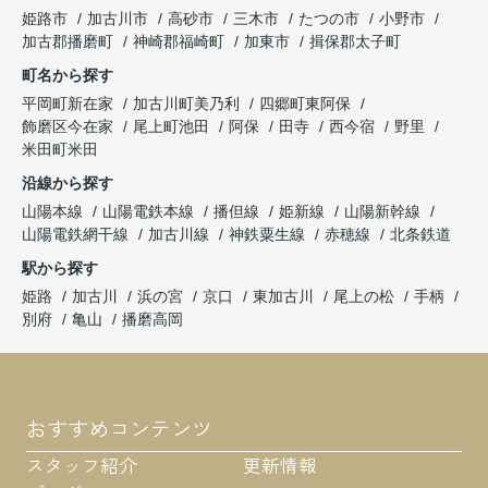
姫路市
加古川市
高砂市
三木市
たつの市
小野市
加古郡播磨町
神崎郡福崎町
加東市
揖保郡太子町
町名から探す
平岡町新在家
加古川町美乃利
四郷町東阿保
飾磨区今在家
尾上町池田
阿保
田寺
西今宿
野里
米田町米田
沿線から探す
山陽本線
山陽電鉄本線
播但線
姫新線
山陽新幹線
山陽電鉄網干線
加古川線
神鉄粟生線
赤穂線
北条鉄道
駅から探す
姫路
加古川
浜の宮
京口
東加古川
尾上の松
手柄
別府
亀山
播磨高岡
おすすめコンテンツ
スタッフ紹介
更新情報