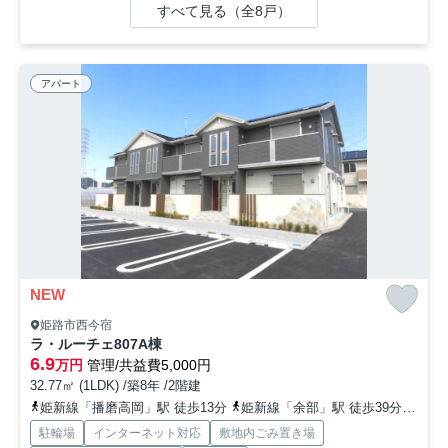
すべて見る（全8戸）
アパート
NEW
姫路市西今宿
ラ・ルーチェ807A棟
6.9
万円
管理/共益費5,000円
32.77㎡ (1LDK) /築8年 /2階建
姫新線「播磨高岡」駅 徒歩13分
姫新線「余部」駅 徒歩39分
山陽
駐輪場
インターネット対応
敷地内ごみ置き場