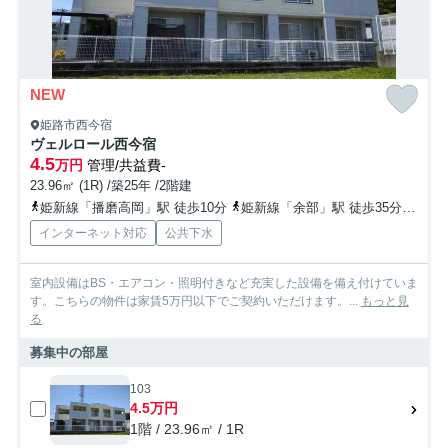
NEW
姫路市西今宿
ヴェルロール⻄今宿
4.5
万円
管理/共益費-
23.96㎡ (1R) /築25年 /2階建
姫新線「播磨高岡」駅 徒歩10分
姫新線「余部」駅 徒歩35分
山陽
インターネット対応
公共下水
室内設備はBS・エアコン・照明付きなど充実した設備を備え付けていま
す。こちらの物件は家賃5万円以下でご契約いただけます。...
もっと見
る
募集中の部屋
103
4.5万円
1階 / 23.96㎡ / 1R