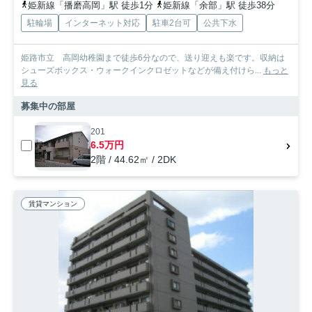
姫新線「播磨高岡」駅 徒歩1分
姫新線「余部」駅 徒歩38分
駐輪場
インターネット対応
駐車2台可
公共下水
姫路市立 高岡幼稚園まで徒歩6分なので、送り迎えも楽です。収納は
シューズボックス・ウォークインクロゼットなどが備え付けら...
もっと
見る
募集中の部屋
201
6.5万円
2階 / 44.62㎡ / 2DK
賃貸マンション