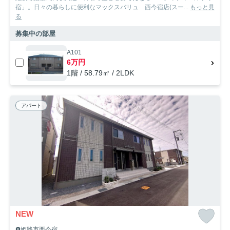
宿」。日々の暮らしに便利なマックスバリュ 西今宿店(スー...
もっと見
る
募集中の部屋
A101
6万円
1階 / 58.79㎡ / 2LDK
アパート
NEW
姫路市西今宿