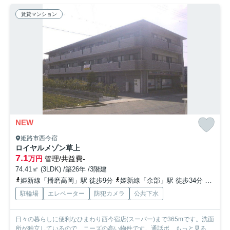
賃貸マンション
NEW
姫路市西今宿
ロイヤルメゾン草上
7.1
万円
管理/共益費-
74.41㎡ (3LDK) /築26年 /3階建
姫新線「播磨高岡」駅 徒歩9分
姫新線「余部」駅 徒歩34分
山陽本
駐輪場
エレベーター
防犯カメラ
公共下水
日々の暮らしに便利なひまわり西今宿店(スーパー)まで365mです。洗面
所が独立しているので、ニーズの高い物件です。通話ボ...
もっと見る