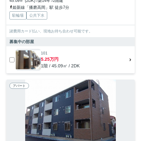
45.09㎡ (2DK) /築14年 /2階建
姫新線「播磨高岡」駅 徒歩7分
駐輪場
公共下水
諸費用カード払い、現地お待ち合わせ可能です。
募集中の部屋
101
5.25万円
1階 / 45.09㎡ / 2DK
アパート