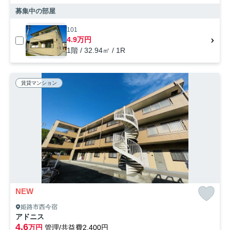
募集中の部屋
101
4.9万円
1階 / 32.94㎡ / 1R
賃貸マンション
NEW
姫路市西今宿
アドニス
4.6
万円
管理/共益費2,400円