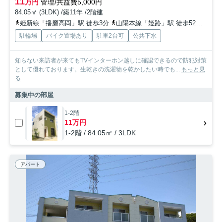
11
万円
管理/共益費5,000円
84.05㎡ (3LDK) /築11年 /2階建
姫新線「播磨高岡」駅 徒歩3分
山陽本線「姫路」駅 徒歩52分
山陽
駐輪場
バイク置場あり
駐車2台可
公共下水
知らない来訪者が来てもTVインターホン越しに確認できるので防犯対策
として優れております。生乾きの洗濯物を乾かしたい時でも...
もっと見
る
募集中の部屋
1-2階
11万円
1-2階 / 84.05㎡ / 3LDK
アパート