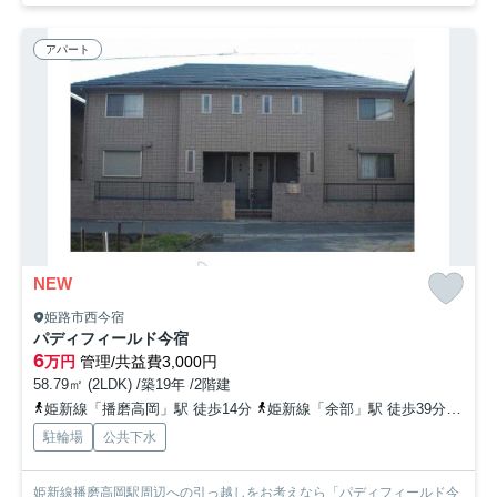
アパート
NEW
姫路市西今宿
パディフィールド今宿
6
万円
管理/共益費3,000円
58.79㎡ (2LDK) /築19年 /2階建
姫新線「播磨高岡」駅 徒歩14分
姫新線「余部」駅 徒歩39分
山陽
駐輪場
公共下水
姫新線播磨高岡駅周辺への引っ越しをお考えなら「パディフィールド今