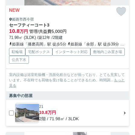
NEW
姫路市西今宿
セーフティーコート3
10.8
万円
管理/共益費5,000円
71.98㎡ (3LDK) /築12年 /2階建
姫新線「播磨高岡」駅 徒歩5分
姫新線「余部」駅 徒歩39分
山陽本
駐輪場
宅配ボックス
インターネット対応
敷地内ごみ置き場
公共下水
室内設備は浴室乾燥機・洗面化粧台などが揃っており、とても充実して
います。不在時でも荷物を受け取ることができるため、時間調...
もっと
見る
募集中の部屋
21
10.8万円
2階 / 71.98㎡ / 3LDK