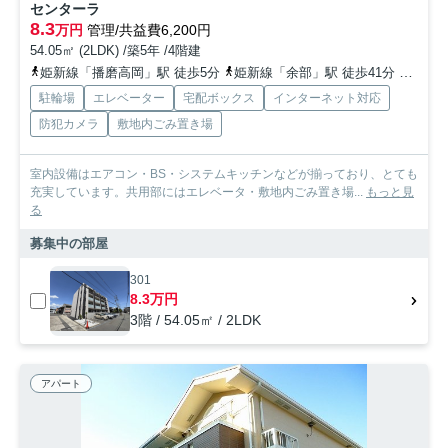
センターラ
8.3
万円
管理/共益費6,200円
54.05㎡ (2LDK) /築5年 /4階建
姫新線「播磨高岡」駅 徒歩5分
姫新線「余部」駅 徒歩41分
山陽本
駐輪場
エレベーター
宅配ボックス
インターネット対応
防犯カメラ
敷地内ごみ置き場
室内設備はエアコン・BS・システムキッチンなどが揃っており、とても
充実しています。共用部にはエレベータ・敷地内ごみ置き場...
もっと見
る
募集中の部屋
301
8.3万円
3階 / 54.05㎡ / 2LDK
アパート