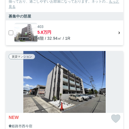
揃っており、過ごしやすいお部屋になっております。ネットの...
もっと
見る
募集中の部屋
403
5.8万円
4階 / 32.94㎡ / 1R
賃貸マンション
NEW
姫路市西今宿