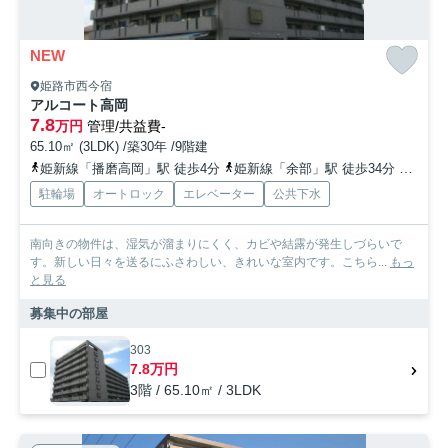
NEW
姫路市西今宿
アルコート高岡
7.8
万円
管理/共益費-
65.10㎡ (3LDK) /築30年 /9階建
姫新線「播磨高岡」駅 徒歩4分
姫新線「余部」駅 徒歩34分
山陽電
駐輪場
オートロック
エレベーター
公共下水
南向きの物件は、湿気が溜まりにくく、カビや結露が発生しづらいで
す。新しい日々を送るにふさわしい、きれいな室内です。こちら...
もっ
と見る
募集中の部屋
303
7.8万円
3階 / 65.10㎡ / 3LDK