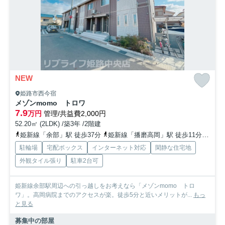
NEW
姫路市西今宿
メゾンmomo トロワ
7.9
万円
管理/共益費2,000円
52.20㎡ (2LDK) /築3年 /2階建
姫新線「余部」駅 徒歩37分
姫新線「播磨高岡」駅 徒歩11分
山陽
駐輪場
宅配ボックス
インターネット対応
閑静な住宅地
外観タイル張り
駐車2台可
姫新線余部駅周辺への引っ越しをお考えなら「メゾンmomo トロ
ワ」。高岡病院までのアクセスが楽。徒歩5分と近いメリットが...
もっ
と見る
募集中の部屋