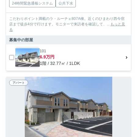
24時間緊急通報システム
公共下水
こだわりポイント満載のラ・ルーチェ807A棟。近くのひまわり西今宿
店まで徒歩4分で行けます。モニターで来訪者を確認して、...
もっと見
る
募集中の部屋
101
6.9万円
1階 / 32.77㎡ / 1LDK
アパート