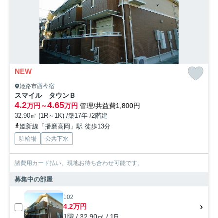
NEW
姫路市西今宿
スマイル タウンＢ
4.2
4.65
万円～
万円
管理/共益費1,800円
32.90㎡ (1R～1K) /築17年 /2階建
姫新線「播磨高岡」駅 徒歩13分
駐輪場
公共下水
諸費用カード払い、現地お待ち合わせ可能です。
募集中の部屋
102
4.2万円
1階 / 32.90㎡ / 1R