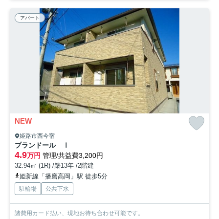
アパート
NEW
姫路市西今宿
プランドール Ⅰ
4.9
万円
管理/共益費3,200円
32.94㎡ (1R) /築13年 /2階建
姫新線「播磨高岡」駅 徒歩5分
駐輪場
公共下水
諸費用カード払い、現地お待ち合わせ可能です。