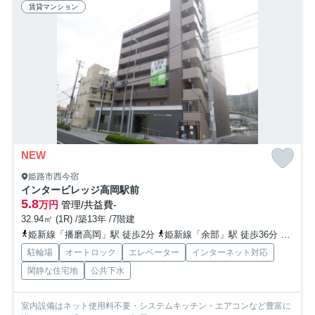
賃貸マンション
NEW
姫路市西今宿
インタービレッジ高岡駅前
5.8
万円
管理/共益費-
32.94㎡ (1R) /築13年 /7階建
姫新線「播磨高岡」駅 徒歩2分
姫新線「余部」駅 徒歩36分
山陽本
駐輪場
オートロック
エレベーター
インターネット対応
閑静な住宅地
公共下水
室内設備はネット使用料不要・システムキッチン・エアコンなど豊富に