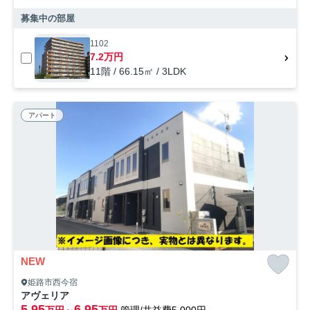
募集中の部屋
1102
7.2万円
11階 / 66.15㎡ / 3LDK
アパート
NEW
姫路市西今宿
アヴェリア
5.95
6.95