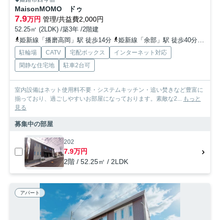
MaisonMOMO ドゥ
7.9
万円
管理/共益費2,000円
52.25㎡ (2LDK) /築3年 /2階建
姫新線「播磨高岡」駅 徒歩14分
姫新線「余部」駅 徒歩40分
山陽
駐輪場
CATV
宅配ボックス
インターネット対応
閑静な住宅地
駐車2台可
室内設備はネット使用料不要・システムキッチン・追い焚きなど豊富に
揃っており、過ごしやすいお部屋になっております。素敵な2...
もっと
見る
募集中の部屋
202
7.9万円
2階 / 52.25㎡ / 2LDK
アパート