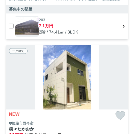
募集中の部屋
203
7.1万円
2階 / 74.41㎡ / 3LDK
一戸建て
NEW
姫路市西今宿
樹々たかおか