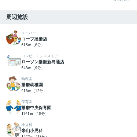
周辺施設
スーパー
コープ播磨店
615ｍ（8分）
コンビニエンスストア
ローソン播磨新島通店
648ｍ（9分）
幼稚園
播磨幼稚園
916ｍ（12分）
保育園
播磨中央保育園
1161ｍ（15分）
小児科
米山小児科
1422ｍ（18分）