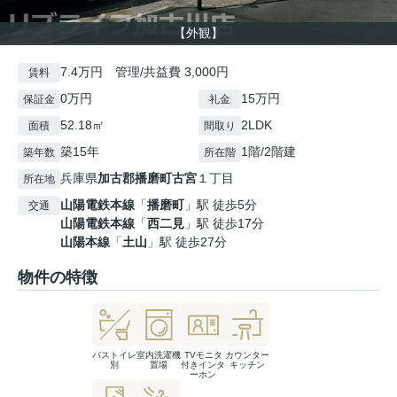
【外観】
7.4万円 管理/共益費 3,000円
賃料
0万円
15万円
保証金
礼金
52.18㎡
2LDK
面積
間取り
築15年
1階/2階建
築年数
所在階
兵庫県
加古郡播磨町
古宮
１丁目
所在地
山陽電鉄本線
「
播磨町
」駅 徒歩5分
交通
山陽電鉄本線
「
西二見
」駅 徒歩17分
山陽本線
「
土山
」駅 徒歩27分
物件の特徴
バストイレ
室内洗濯機
TVモニタ
カウンター
別
置場
付きインタ
キッチン
ーホン