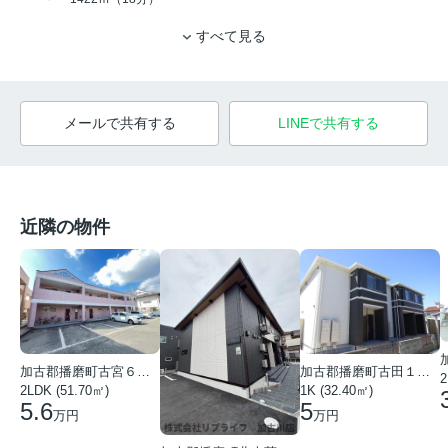
すべて見る
メールで共有する
LINEで共有する
近隣の物件
加古郡播磨町古宮６丁目
加古郡播磨町古田１丁目
2
2LDK (51.70㎡)
1K (32.40㎡)
5.6
5
万円
万円