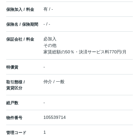
有 / -
保険加入 / 料金
- / -
保険名 / 保険期間
必加入
保証会社 / 料金
その他
家賃総額の50％・決済サービス料770円/月
-
特優賃
仲介 / 一般
取引態様 /
賃貸区分
-
総戸数
105539714
物件番号
1
管理コード