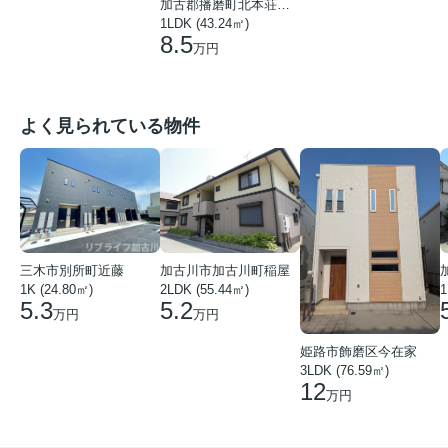
加古郡播磨町北本荘２丁目
1LDK (43.24㎡)
8.5
万円
よく見られている物件
三木市別所町近藤
加古川市加古川町稲屋
1K (24.80㎡)
2LDK (55.44㎡)
1
5.3
5.2
万円
万円
姫路市飾磨区今在家
3LDK (76.59㎡)
12
万円