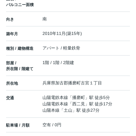
バルコニー面積
南
向き
2010年11月(築15年)
築年月
アパート / 軽量鉄骨
種別 / 建物構造
1階 / 1階 / 2階建
部屋 /
所在階 / 階建て
兵庫県
加古郡播磨町
古宮
１丁目
所在地
山陽電鉄本線
「
播磨町
」駅 徒歩5分
交通
山陽電鉄本線
「
西二見
」駅 徒歩17分
山陽本線
「
土山
」駅 徒歩27分
空有 / 0円
駐車場 / 月額