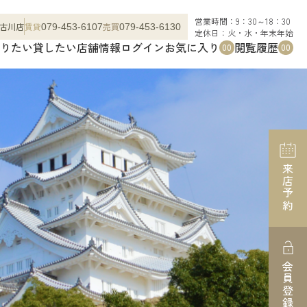
営業時間：9：30～18：30
古川店
賃貸
売買
079-453-6107
079-453-6130
定休日：火・水・年末年始
りたい
貸したい
店舗情報
ログイン
お気に入り
閲覧履歴
00
00
来店予約
会員登録