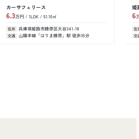
カーサフェリース
姫
6.3
6
万円 / 1LDK / 51.10㎡
万
兵庫県姫路市勝原区大谷341-18
住所
住
山陽本線「はりま勝原」駅 徒歩35分
交通
交