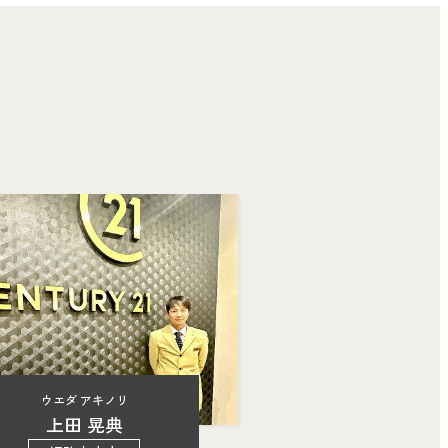
ウエダ アキノリ
上田 晃典