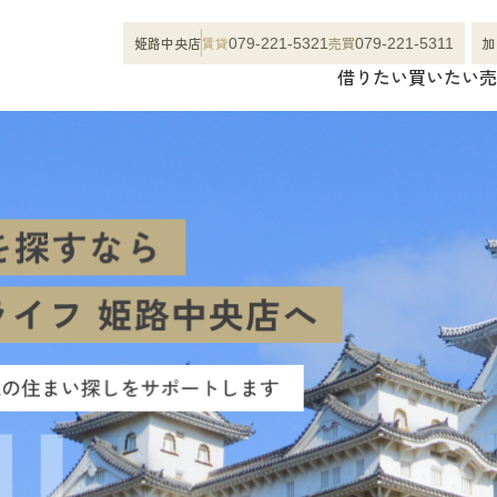
姫路中央店
賃貸
売買
加
079-221-5321
079-221-5311
借りたい
買いたい
売