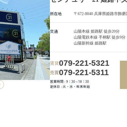
所在地
〒672-8040 兵庫県姫路市飾
交通
山陽本線 姫路駅 徒歩20分
山陽電鉄本線 手柄駅 徒歩9分
山陽新幹線 姫路駅
079-221-5321
賃貸
079-221-5311
売買
営業時間 : 9：30～18：30
定休日 : 火・水・年末年始