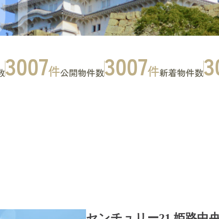
3007
3007
3
件
件
数
公開物件数
新着物件数
お問い合わせ
CONTACT
センチュリー21 姫路中