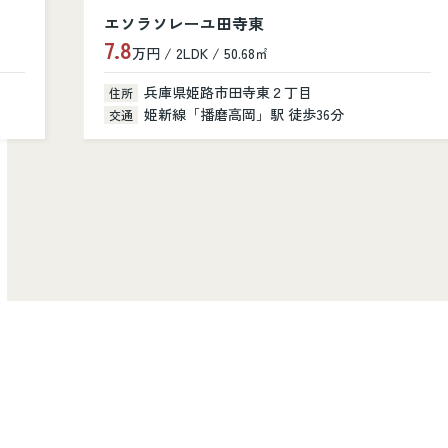
エソラソレーユ田寺東
7.8
万円 / 2LDK / 50.68㎡
兵庫県姫路市田寺東２丁目
住所
姫新線「播磨高岡」駅 徒歩36分
交通