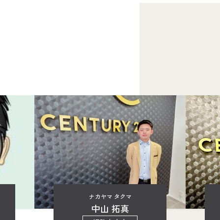
ナカヤマ タクマ
中山 拓真