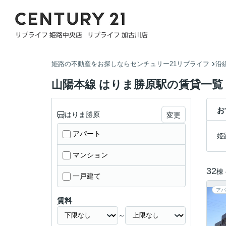
姫路の不動産をお探しならセンチュリー21リブライフ
沿
山陽本線 はりま勝原駅の賃貸一覧
お
はりま勝原
変更
アパート
姫
マンション
32
棟
一戸建て
アパ
賃料
～