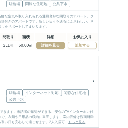
駐輪場
閑静な住宅地
公共下水
新鮮な空気を取り入れられる通風良好な間取りのアパート。ク
輪場付きのアパートです。新しい日々を送るにふさわしい、き
探しをサポートしてまいります。
間取り
面積
詳細
お気に入り
2LDK
58.00㎡
詳細を見る
追加する
駐輪場
インターネット対応
閑静な住宅地
公共下水
できます。来訪者の確認ができる、安心のTVインターホン付
ので、衣類や日用品の収納に重宝します。室内設備は洗面所独
い日も安心して過ごせます。2人入居可...
もっと見る