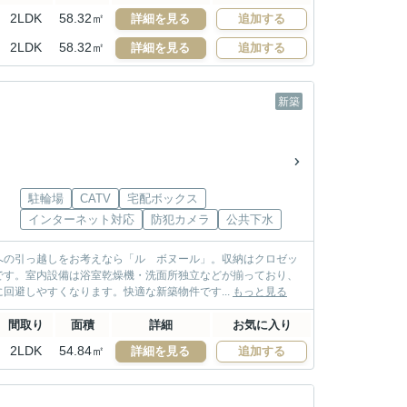
2LDK
58.32㎡
詳細を見る
追加する
2LDK
58.32㎡
詳細を見る
追加する
新築
駐輪場
CATV
宅配ボックス
インターネット対応
防犯カメラ
公共下水
への引っ越しをお考えなら「ル ボヌール」。収納はクロゼッ
です。室内設備は浴室乾燥機・洗面所独立などが揃っており、
回避しやすくなります。快適な新築物件です...
もっと見る
間取り
面積
詳細
お気に入り
2LDK
54.84㎡
詳細を見る
追加する