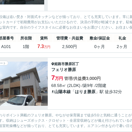
設備は追い焚き・対面式キッチンなどが揃っており、とても充実しています。常に
ットカードで初期費用がお支払いいただけるので、決済の手間が軽減できます。駐
な室内です。自分のライフスタイルに必要なお住まいをお選びください。お住まい
部屋番号
所在階
賃料
管理費・共益費
敷金/保証金
礼金
7.3
A101
1階
2,500円
0ヶ月
2ヶ月
万円
ート
姫路市
勝原区丁
フェリオ勝原
7
万円
管理/共益費3,000円
68.58㎡ (2LDK) /築9年 /2階建
山陽本線
「
はりま勝原
」駅 徒歩32分
わりポイント満載のフェリオ勝原。やながせ保育園まで徒歩5分と気軽に通うことが
す。収納はシューズボックス・クロゼット・全居室収納などが備え付けられている
浴室乾燥機などが揃っており、とても充実しています。エアコン付きなので暑い日も寒