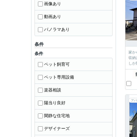
画像あり
動画あり
パノラマあり
条件
家か
条件
収納
しか
ペット飼育可
ペット専用設備
楽器相談
アパ
陽当り良好
閑静な住宅地
デザイナーズ