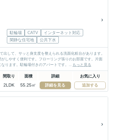
駐輪場
CATV
インターネット対応
閑静な住宅地
公共下水
めて出して、サッと身支度を整えられる洗面化粧台があります。
理がしやすく便利です。フローリング張りのお部屋です。片面
ります。駐輪場付きのアパートです。...
もっと見る
間取り
面積
詳細
お気に入り
2LDK
55.25㎡
詳細を見る
追加する