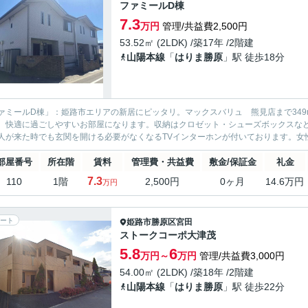
ファミールD棟
7.3
万円
管理/共益費2,500円
53.52㎡ (2LDK) /築17年 /2階建
山陽本線
「
はりま勝原
」駅 徒歩18分
ァミールD棟」：姫路市エリアの新居にピッタリ。マックスバリュ 熊見店まで34
、快適に過ごしやすいお部屋になります。収納はクロゼット・シューズボックスな
人が来た時でも玄関を開ける必要がなくなるTVインターホンが付いております。女性
部屋番号
所在階
賃料
管理費・共益費
敷金/保証金
礼金
7.3
110
1階
2,500円
0ヶ月
14.6万円
万円
ート
姫路市
勝原区宮田
ストークコーポ大津茂
5.8
6
万円～
万円
管理/共益費3,000円
54.00㎡ (2LDK) /築18年 /2階建
山陽本線
「
はりま勝原
」駅 徒歩22分