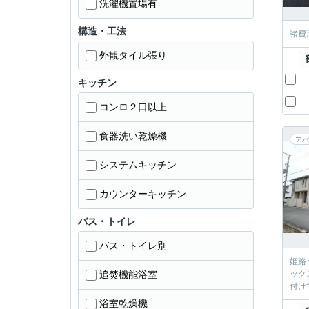
洗濯機置場有
構造・工法
諸費
外観タイル張り
キッチン
コンロ２口以上
食器洗い乾燥機
アパ
システムキッチン
カウンターキッチン
バス・トイレ
バス・トイレ別
姫路
追焚機能浴室
ック
付け
浴室乾燥機