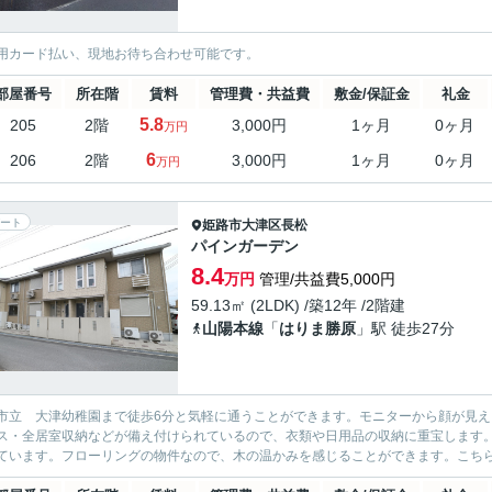
用カード払い、現地お待ち合わせ可能です。
部屋番号
所在階
賃料
管理費・共益費
敷金/保証金
礼金
5.8
205
2階
3,000円
1ヶ月
0ヶ月
万円
6
206
2階
3,000円
1ヶ月
0ヶ月
万円
ート
姫路市
大津区長松
パインガーデン
8.4
万円
管理/共益費5,000円
59.13㎡ (2LDK) /築12年 /2階建
山陽本線
「
はりま勝原
」駅 徒歩27分
市立 大津幼稚園まで徒歩6分と気軽に通うことができます。モニターから顔が見え
ス・全居室収納などが備え付けられているので、衣類や日用品の収納に重宝します
ています。フローリングの物件なので、木の温かみを感じることができます。こちらは月