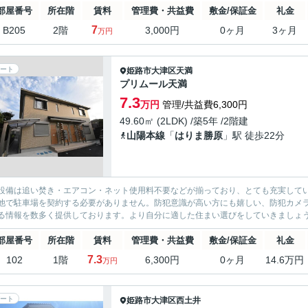
部屋番号
所在階
賃料
管理費・共益費
敷金/保証金
礼金
7
B205
2階
3,000円
0ヶ月
3ヶ月
万円
ート
姫路市
大津区天満
プリムール天満
7.3
万円
管理/共益費6,300円
49.60㎡ (2LDK) /築5年 /2階建
山陽本線
「
はりま勝原
」駅 徒歩22分
設備は追い焚き・エアコン・ネット使用料不要などが揃っており、とても充実して
他で駐車場を契約する必要がありません。防犯意識が高い方にも嬉しい、防犯カメ
る情報を数多く提供しております。より自分に適した住まい選びをしていきましょ
部屋番号
所在階
賃料
管理費・共益費
敷金/保証金
礼金
7.3
102
1階
6,300円
0ヶ月
14.6万円
万円
ート
姫路市
大津区西土井