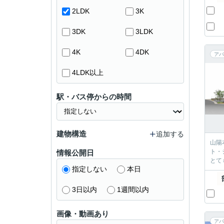
2LDK
3K
3DK
3LDK
4K
4DK
アパ
4LDK以上
駅・バス停からの時間
建物構造
追加する
山陽
ト・
情報公開日
とて
指定しない
本日
3日以内
1週間以内
画像・動画あり
アパ