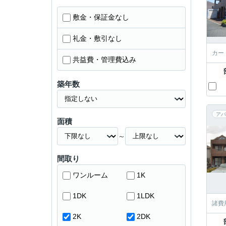
敷金・保証金なし
礼金・敷引なし
カー
共益費・管理費込み
築年数
アパ
面積
～
間取り
ワンルーム
1K
1DK
1LDK
諸費
2K
2DK