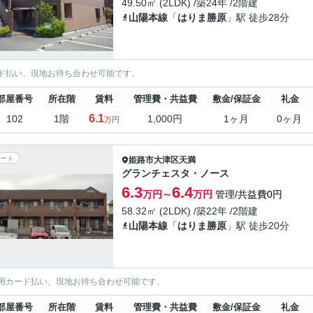
49.50㎡ (2LDK) /築24年 /2階建
山陽本線
「
はりま勝原
」駅 徒歩28分
ド払い、現地お待ち合わせ可能です。
部屋番号
所在階
賃料
管理費・共益費
敷金/保証金
礼金
6.1
102
1階
1,000円
1ヶ月
0ヶ月
万円
ート
姫路市
大津区天満
グランチェスタ・ノース
6.3
6.4
万円～
万円
管理/共益費0円
58.32㎡ (2LDK) /築22年 /2階建
山陽本線
「
はりま勝原
」駅 徒歩20分
用カード払い、現地お待ち合わせ可能です。
部屋番号
所在階
賃料
管理費・共益費
敷金/保証金
礼金