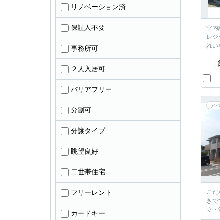
リノベーション済
保証人不要
室内
レジ
れい
事務所可
２人入居可
バリアフリー
アパ
分割可
分譲タイプ
眺望良好
二世帯住宅
フリーレント
こだ
きで
立・
カードキー