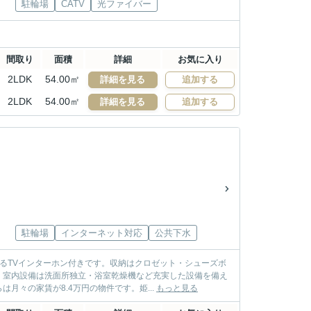
駐輪場
CATV
光ファイバー
間取り
面積
詳細
お気に入り
2LDK
54.00㎡
詳細を見る
追加する
2LDK
54.00㎡
詳細を見る
追加する
駐輪場
インターネット対応
公共下水
るTVインターホン付きです。収納はクロゼット・シューズボ
。室内設備は洗面所独立・浴室乾燥機など充実した設備を備え
々の家賃が8.4万円の物件です。姫...
もっと見る