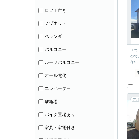
ロフト付き
メゾネット
ベランダ
バルコニー
「フ
ので
ない
ルーフバルコニー
オール電化
エレベーター
アパ
駐輪場
バイク置場あり
家具・家電付き