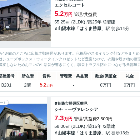
エクセルコート
5.2
万円
管理/共益費-
55.25㎡ (2LDK) /築25年 /2階建
山陽本線
「
はりま勝原
」駅 徒歩14分
ら434mのところに広畑才郵便局があります。化粧品やスタイリング剤などをまと
はシューズボックス・ウォークインクロゼットなど豊富なので、衣類や履き物の整
隣接しないためお互いの生活音が響きにくく、騒音トラブル防止につながる角部屋にな
部屋番号
所在階
賃料
管理費・共益費
敷金/保証金
礼金
5.2
B201
2階
-
0万円
0万円
万円
ート
姫路市
勝原区熊見
シャトーヴァレンシア
7.3
万円
管理/共益費2,500円
58.00㎡ (2LDK) /築15年 /2階建
山陽本線
「
はりま勝原
」駅 徒歩13分