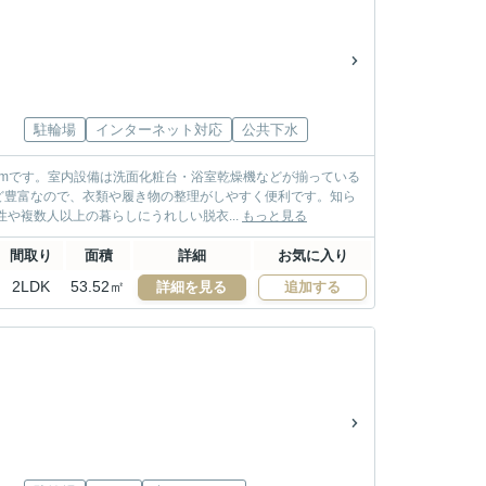
駐輪場
インターネット対応
公共下水
9mです。室内設備は洗面化粧台・浴室乾燥機などが揃っている
ど豊富なので、衣類や履き物の整理がしやすく便利です。知ら
や複数人以上の暮らしにうれしい脱衣...
もっと見る
間取り
面積
詳細
お気に入り
2LDK
53.52㎡
詳細を見る
追加する