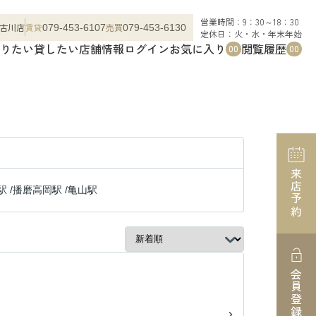
営業時間：9：30～18：30
古川店
賃貸
売買
079-453-6107
079-453-6130
定休日：火・水・年末年始
りたい
貸したい
店舗情報
ログイン
お気に入り
閲覧履歴
00
00
来店予約
駅
/
播磨高岡駅
/
亀山駅
会員登録