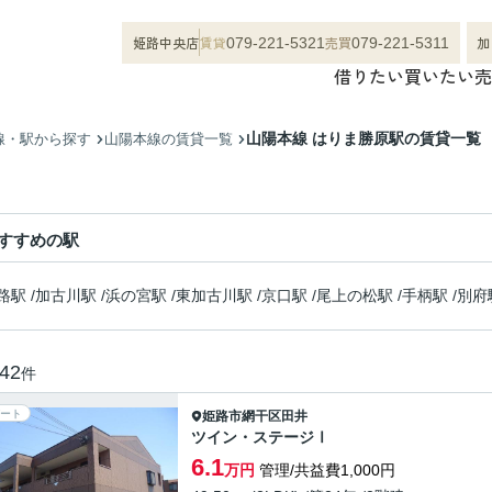
姫路中央店
賃貸
売買
加
079-221-5321
079-221-5311
借りたい
買いたい
売
山陽本線 はりま勝原駅の賃貸一覧
線・駅から探す
山陽本線の賃貸一覧
すすめの駅
路駅
/
加古川駅
/
浜の宮駅
/
東加古川駅
/
京口駅
/
尾上の松駅
/
手柄駅
/
別府
42
件
ート
姫路市
網干区田井
ツイン・ステージⅠ
6.1
万円
管理/共益費1,000円