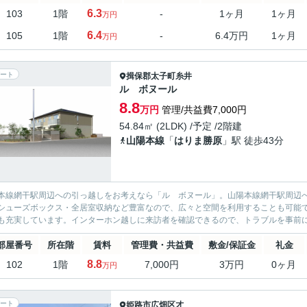
6.3
103
1階
-
1ヶ月
1ヶ月
万円
6.4
105
1階
-
6.4万円
1ヶ月
万円
ート
揖保郡太子町
糸井
ル ボヌール
8.8
万円
管理/共益費7,000円
54.84㎡ (2LDK) /予定 /2階建
山陽本線
「
はりま勝原
」駅 徒歩43分
本線網干駅周辺への引っ越しをお考えなら「ル ボヌール」。山陽本線網干駅周辺
シューズボックス・全居室収納など豊富なので、広々と空間を利用することも可能
も充実しています。インターホン越しに来訪者を確認できるので、トラブルを事前に
部屋番号
所在階
賃料
管理費・共益費
敷金/保証金
礼金
8.8
102
1階
7,000円
3万円
0ヶ月
万円
ート
姫路市
広畑区才