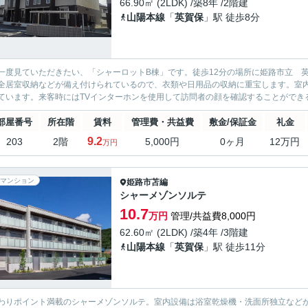
66.90㎡ (2LDK) /築8年 /2階建
山陽本線
「
英賀保
」駅 徒歩8分
一度見ていただきたい、「シャーロットB棟」です。徒歩12分の場所に姫路市立 
全居室収納などが備え付けられているので、衣類や日用品の収納に重宝します。室
ています。来客時にはTVインターホンを使用して訪問者の顔を確認することができる
部屋番号
所在階
賃料
管理費・共益費
敷金/保証金
礼金
9.2
203
2階
5,000円
0ヶ月
12万円
万円
マンション
姫路市
苫編
シャーメゾンソルテ
10.7
万円
管理/共益費8,000円
62.60㎡ (2LDK) /築4年 /3階建
山陽本線
「
英賀保
」駅 徒歩11分
わりポイント満載のシャーメゾンソルテ。室内設備は浴室乾燥機・洗面所独立など