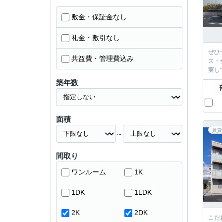
敷金・保証金なし
礼金・敷引なし
ぜひ
共益費・管理費込み
ス・
実し
築年数
面積
賃貸
～
間取り
ワンルーム
1K
1DK
1LDK
2K
2DK
こだ