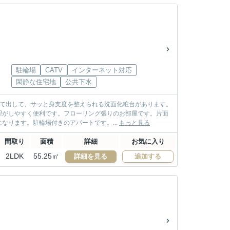
駐輪場
CATV
インターネット対応
閑静な住宅地
公共下水
めて出して、サッと身支度を整えられる洗面化粧台があります。
理がしやすく便利です。フローリング張りのお部屋です。片面
ります。駐輪場付きのアパートです。...
もっと見る
間取り
面積
詳細
お気に入り
2LDK
55.25㎡
詳細を見る
追加する