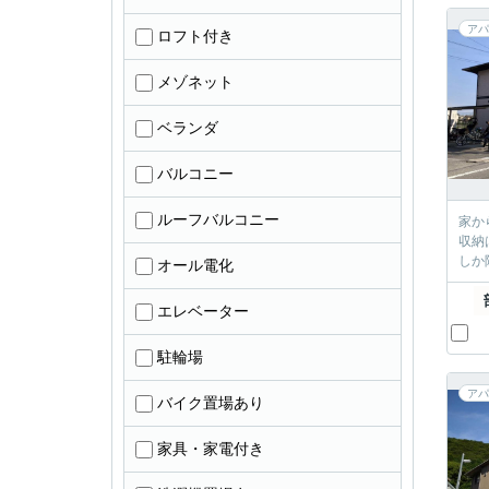
アパ
ロフト付き
メゾネット
ベランダ
バルコニー
ルーフバルコニー
家か
収納
しか
オール電化
エレベーター
駐輪場
アパ
バイク置場あり
家具・家電付き