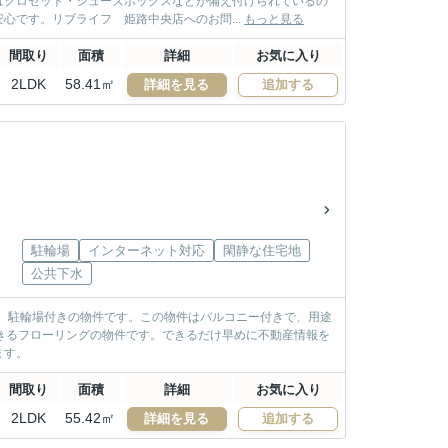
はクロゼット・シューズボックスなどが備え付けられているの
心です。リブライフ 姫路中央店へのお問...
もっと見る
間取り
面積
詳細
お気に入り
2LDK
58.41㎡
詳細を見る
追加する
駐輪場
インターネット対応
閑静な住宅地
公共下水
。駐輪場付きの物件です。この物件はバルコニー付きで、用途
きるフローリングの物件です。できるだけ早めに不動産情報を
ます。
間取り
面積
詳細
お気に入り
2LDK
55.42㎡
詳細を見る
追加する