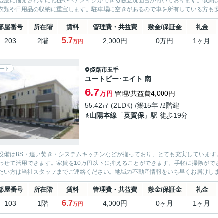
湿度に悩まされずに化粧やヘアメイクができる独立洗面台が付いております。収納
衣類や日用品の収納に重宝します。駐車場に空きがあるので車を所有している方も安
部屋番号
所在階
賃料
管理費・共益費
敷金/保証金
礼金
5.7
203
2階
2,000円
0万円
1ヶ月
万円
ート
姫路市
玉手
ユートピー･エイト 南
6.7
万円
管理/共益費4,000円
55.42㎡ (2LDK) /築15年 /2階建
山陽本線
「
英賀保
」駅 徒歩19分
設備はBS・追い焚き・システムキッチンなどが揃っており、とても充実しています
わせて活用できます。家賃を10万円以下に抑えることができます。手軽に掃除がで
たい方は当社スタッフまでご連絡ください。地域の不動産情報をいち早くお届けし
部屋番号
所在階
賃料
管理費・共益費
敷金/保証金
礼金
6.7
103
1階
4,000円
0ヶ月
1ヶ月
万円