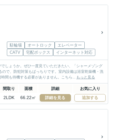
駐輪場
オートロック
エレベーター
CATV
宅配ボックス
インターネット対応
がでしょうか。ぜひ一度見ていただきたい、「シャーメゾング
るので、防犯対策もばっちりです。室内設備は浴室乾燥機・洗
時間も待機する必要がありません。こちら...
もっと見る
間取り
面積
詳細
お気に入り
2LDK
66.22㎡
詳細を見る
追加する