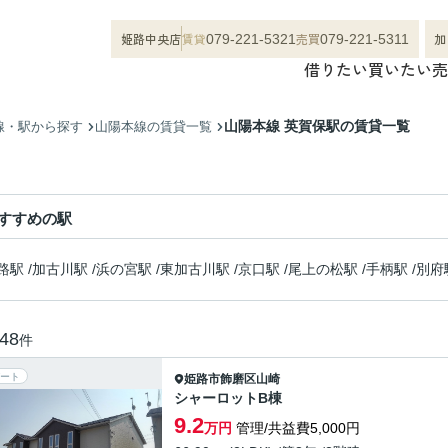
姫路中央店
賃貸
売買
加
079-221-5321
079-221-5311
借りたい
買いたい
売
山陽本線 英賀保駅の賃貸一覧
線・駅から探す
山陽本線の賃貸一覧
すすめの駅
路駅
/
加古川駅
/
浜の宮駅
/
東加古川駅
/
京口駅
/
尾上の松駅
/
手柄駅
/
別府
48
件
ート
姫路市
飾磨区山崎
シャーロットB棟
9.2
万円
管理/共益費5,000円