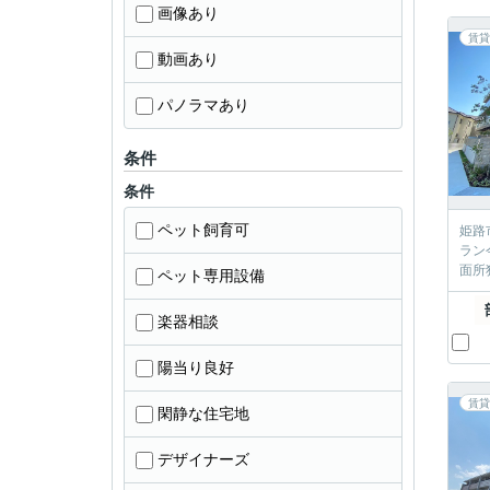
画像あり
賃貸
動画あり
パノラマあり
条件
条件
ペット飼育可
姫路
ラン
面所
ペット専用設備
楽器相談
陽当り良好
賃貸
閑静な住宅地
デザイナーズ