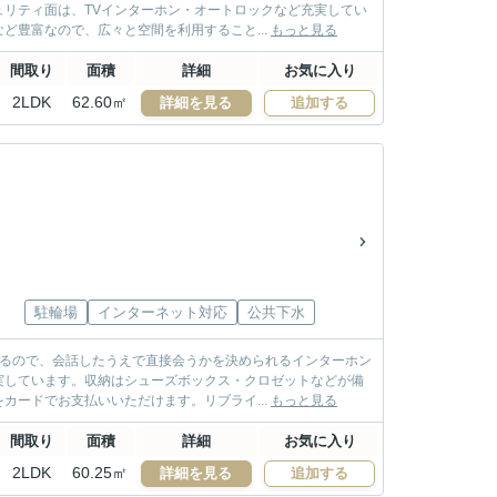
リティ面は、TVインターホン・オートロックなど充実してい
ど豊富なので、広々と空間を利用すること...
もっと見る
間取り
面積
詳細
お気に入り
2LDK
62.60㎡
詳細を見る
追加する
駐輪場
インターネット対応
公共下水
けるので、会話したうえで直接会うかを決められるインターホン
実しています。収納はシューズボックス・クロゼットなどが備
カードでお支払いいただけます。リブライ...
もっと見る
間取り
面積
詳細
お気に入り
2LDK
60.25㎡
詳細を見る
追加する