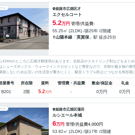
ート
姫路市
広畑区才
エクセルコート
5.2
万円
管理/共益費-
55.25㎡ (2LDK) /築25年 /2階建
山陽本線
「
英賀保
」駅 徒歩25分
ら434mのところに広畑才郵便局があります。化粧品やスタイリング剤などをまと
はシューズボックス・ウォークインクロゼットなど豊富なので、衣類や履き物の整
隣接しないためお互いの生活音が響きにくく、騒音トラブル防止につながる角部屋にな
部屋番号
所在階
賃料
管理費・共益費
敷金/保証金
礼金
5.2
B201
2階
-
0万円
0万円
万円
ート
姫路市
広畑区蒲田
ルシエール本城
6
万円
管理/共益費4,000円
53.82㎡ (2LDK) /築17年 /2階建