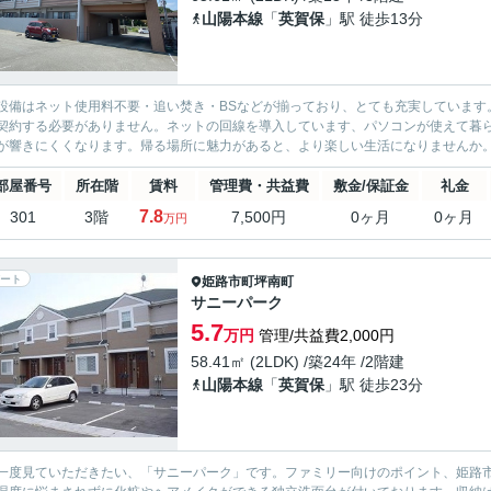
山陽本線
「
英賀保
」駅 徒歩13分
設備はネット使用料不要・追い焚き・BSなどが揃っており、とても充実しています
契約する必要がありません。ネットの回線を導入しています、パソコンが使えて暮
が響きにくくなります。帰る場所に魅力があると、より楽しい生活になりませんか。
部屋番号
所在階
賃料
管理費・共益費
敷金/保証金
礼金
7.8
301
3階
7,500円
0ヶ月
0ヶ月
万円
ート
姫路市
町坪南町
サニーパーク
5.7
万円
管理/共益費2,000円
58.41㎡ (2LDK) /築24年 /2階建
山陽本線
「
英賀保
」駅 徒歩23分
一度見ていただきたい、「サニーパーク」です。ファミリー向けのポイント、姫路