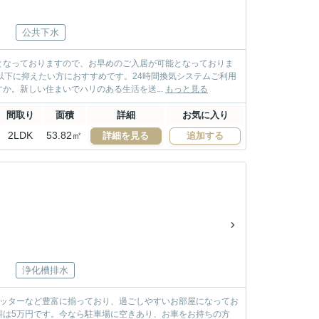
公共下水
となっておりますので、お早めのご入居が可能となっておりま
以下に抑えたい方におすすめです。24時間換気システムご利用
。新しい住まいでハリのある生活を送...
もっと見る
間取り
面積
詳細
お気に入り
2LDK
53.82㎡
詳細を見る
追加する
浄化槽排水
ャッターなど豊富に揃っており、過ごしやすいお部屋になってお
料は5万円です。今なら駐車場に空きあり、お車をお持ちの方