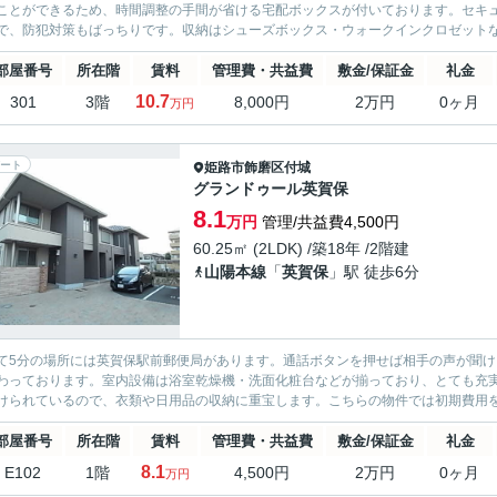
ことができるため、時間調整の手間が省ける宅配ボックスが付いております。セキュ
で、防犯対策もばっちりです。収納はシューズボックス・ウォークインクロゼットな
部屋番号
所在階
賃料
管理費・共益費
敷金/保証金
礼金
10.7
301
3階
8,000円
2万円
0ヶ月
万円
ート
姫路市
飾磨区付城
グランドゥール英賀保
8.1
万円
管理/共益費4,500円
60.25㎡ (2LDK) /築18年 /2階建
山陽本線
「
英賀保
」駅 徒歩6分
て5分の場所には英賀保駅前郵便局があります。通話ボタンを押せば相手の声が聞
わっております。室内設備は浴室乾燥機・洗面化粧台などが揃っており、とても充
けられているので、衣類や日用品の収納に重宝します。こちらの物件では初期費用を
部屋番号
所在階
賃料
管理費・共益費
敷金/保証金
礼金
8.1
E102
1階
4,500円
2万円
0ヶ月
万円