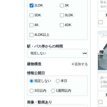
取る
2LDK
3K
るの
3DK
3LDK
4K
4DK
4LDK以上
アパ
駅・バス停からの時間
建物構造
追加する
情報公開日
歩い
指定しない
本日
が備
え付
3日以内
1週間以内
画像・動画あり