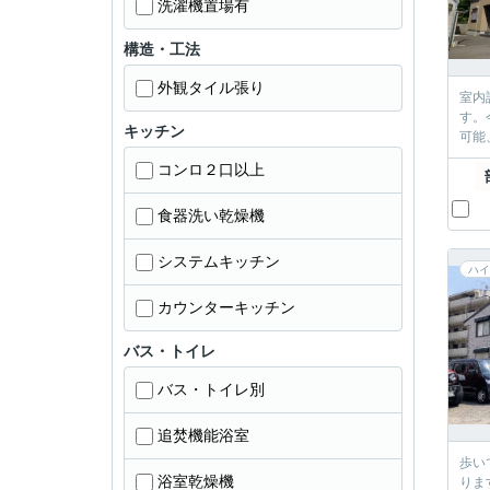
洗濯機置場有
構造・工法
外観タイル張り
室内
す。
キッチン
可能
コンロ２口以上
食器洗い乾燥機
システムキッチン
ハイ
カウンターキッチン
バス・トイレ
バス・トイレ別
追焚機能浴室
歩い
浴室乾燥機
りま