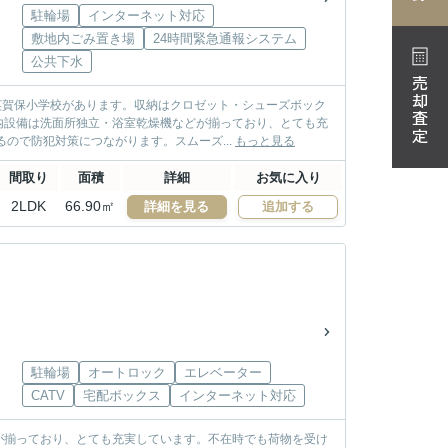
駐輪場
インターネット対応
敷地内ごみ置き場
24時間緊急通報システム
公共下水
売却査定
英賀保小学校があります。収納はクロゼット・シューズボック
内設備は洗面所独立・浴室乾燥機などが揃っており、とても充
ので防犯対策につながります。スムーズ...
もっと見る
間取り
面積
詳細
お気に入り
2LDK
66.90㎡
詳細を見る
追加する
駐輪場
オートロック
エレベーター
CATV
宅配ボックス
インターネット対応
が揃っており、とても充実しています。不在時でも荷物を受け