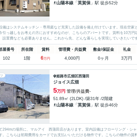
山陽本線
「
英賀保
」駅 徒歩52分
設備はシステムキッチン・専用庭など充実した設備を備え付けています。現在空家
今引っ越しをお考えの方におすすめなのが、こちらのアパートです。賃料を10万円
、設置費なども必要ありません。これから先、どんな暮らしを実現していきたいですか
部屋番号
所在階
賃料
管理費・共益費
敷金/保証金
礼金
6
102
1階
4,000円
0ヶ月
3万円
万円
ツ
姫路市
広畑区西蒲田
ジョイス広畑
5
万円
管理/共益費-
51.89㎡ (2LDK) /築31年 /2階建
山陽本線
「
英賀保
」駅 徒歩46分
て294mの場所に、マルアイ 西蒲田店があります。室内設備はフローリング・シ
す。こちらは初期費用をカードでお支払いいただける物件です。こちらの物件の賃