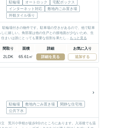
駐輪場
オートロック
宅配ボックス
インターネット対応
敷地内ごみ置き場
外観タイル張り
。駐輪場付きの物件です。駐車場の空きがあるので、他で駐車
らしに嬉しい。角部屋は他の住戸との接地面が少ないため、生
住まいは誰にとっても重要な役割を果たし...
もっと見る
間取り
面積
詳細
お気に入り
2LDK
65.61㎡
詳細を見る
追加する
駐輪場
敷地内ごみ置き場
閑静な住宅地
公共下水
市立 荒川小学校が徒歩9分のところにあります。入浴後でも温