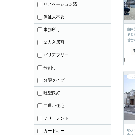
リノベーション済
保証人不要
事務所可
室内
場を
活音
２人入居可
バリアフリー
分割可
アパ
分譲タイプ
眺望良好
二世帯住宅
フリーレント
ぜひ
カードキー