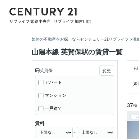
姫路の不動産をお探しならセンチュリー21リブライフ
沿
山陽本線 英賀保駅の賃貸一覧
お
英賀保
変更
アパート
姫
マンション
37
棟
一戸建て
アパ
賃料
～