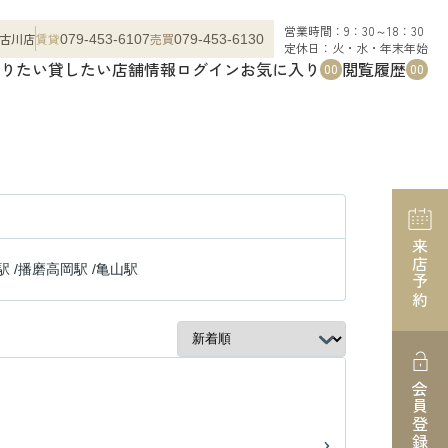
営業時間：9：30～18：30
古川店
賃貸
売買
079-453-6107
079-453-6130
定休日：火・水・年末年始
りたい
貸したい
店舗情報
ログイン
お気に入り
閲覧履歴
00
00
来店予約
駅
/
播磨高岡駅
/
亀山駅
会員登録