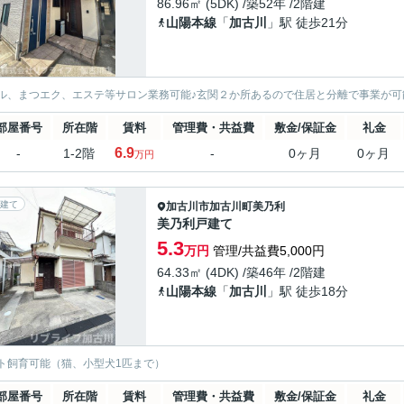
86.96㎡ (5DK) /築52年 /2階建
山陽本線
「
加古川
」駅 徒歩21分
ル、まつエク、エステ等サロン業務可能♪玄関２か所あるので住居と分離で事業が可
部屋番号
所在階
賃料
管理費・共益費
敷金/保証金
礼金
6.9
-
1-2階
-
0ヶ月
0ヶ月
万円
建て
加古川市
加古川町美乃利
美乃利戸建て
5.3
万円
管理/共益費5,000円
64.33㎡ (4DK) /築46年 /2階建
山陽本線
「
加古川
」駅 徒歩18分
ト飼育可能（猫、小型犬1匹まで）
部屋番号
所在階
賃料
管理費・共益費
敷金/保証金
礼金