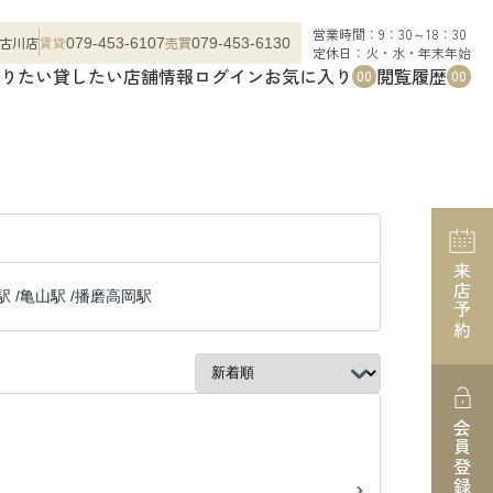
営業時間：9：30～18：30
古川店
賃貸
売買
079-453-6107
079-453-6130
定休日：火・水・年末年始
りたい
貸したい
店舗情報
ログイン
お気に入り
閲覧履歴
00
00
来店予約
駅
/
亀山駅
/
播磨高岡駅
会員登録