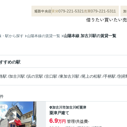
姫路中央店
賃貸
売買
加
079-221-5321
079-221-5311
借りたい
買いたい
売
山陽本線 加古川駅の賃貸一覧
線・駅から探す
山陽本線の賃貸一覧
すすめの駅
路駅
/
加古川駅
/
浜の宮駅
/
京口駅
/
東加古川駅
/
尾上の松駅
/
手柄駅
/
別府
件
建て
加古川市
加古川町粟津
粟津戸建て
6.9
万円
管理/共益費-