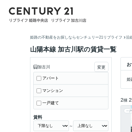
姫路の不動産をお探しならセンチュリー21リブライフ
沿
山陽本線 加古川駅の賃貸一覧
お
加古川
変更
アパート
姫
マンション
2
2
棟
一戸建て
一戸
賃料
～