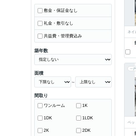
敷金・保証金なし
礼金・敷引なし
ネイ
共益費・管理費込み
築年数
一戸
面積
～
間取り
ワンルーム
1K
1DK
1LDK
ペッ
2K
2DK