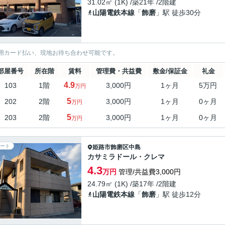
31.02㎡ (1K) /築21年 /2階建
山陽電鉄本線
「
飾磨
」駅 徒歩30分
用カード払い、現地お待ち合わせ可能です。
部屋番号
所在階
賃料
管理費・共益費
敷金/保証金
礼金
4.9
103
1階
3,000円
1ヶ月
5万円
万円
5
202
2階
3,000円
1ヶ月
0ヶ月
万円
5
203
2階
3,000円
1ヶ月
0ヶ月
万円
ート
姫路市
飾磨区中島
カサミラドール・クレマ
4.3
万円
管理/共益費3,000円
24.79㎡ (1K) /築17年 /2階建
山陽電鉄本線
「
飾磨
」駅 徒歩12分