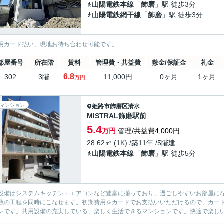
山陽電鉄本線
「
飾磨
」駅 徒歩3分
山陽電鉄網干線
「
飾磨
」駅 徒歩3分
用カード払い、現地お待ち合わせ可能です。
部屋番号
所在階
賃料
管理費・共益費
敷金/保証金
礼金
6.8
302
3階
11,000円
0ヶ月
1ヶ月
万円
マンション
姫路市
飾磨区清水
MISTRAL飾磨駅前
5.4
万円
管理/共益費4,000円
28.62㎡ (1K) /築11年 /5階建
山陽電鉄本線
「
飾磨
」駅 徒歩5分
設備はシステムキッチン・エアコンなど豊富に揃っており、過ごしやすいお部屋に
数の工程を同時にこなせます。初期費用をカードでお支払いいただけるので、カー
ンです。共用設備の充実している、楽しく生活できるマンションです。快適で楽しい