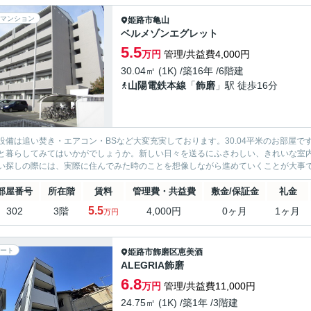
マンション
姫路市
亀山
ベルメゾンエグレット
5.5
万円
管理/共益費4,000円
30.04㎡ (1K) /築16年 /6階建
山陽電鉄本線
「
飾磨
」駅 徒歩16分
設備は追い焚き・エアコン・BSなど大変充実しております。30.04平米のお部屋
と暮らしてみてはいかがでしょうか。新しい日々を送るにふさわしい、きれいな室
い探しの際には、実際に住んでみた時のことを想像しながら進めていくことが大事です
部屋番号
所在階
賃料
管理費・共益費
敷金/保証金
礼金
5.5
302
3階
4,000円
0ヶ月
1ヶ月
万円
ート
姫路市
飾磨区恵美酒
ALEGRIA飾磨
6.8
万円
管理/共益費11,000円
24.75㎡ (1K) /築1年 /3階建