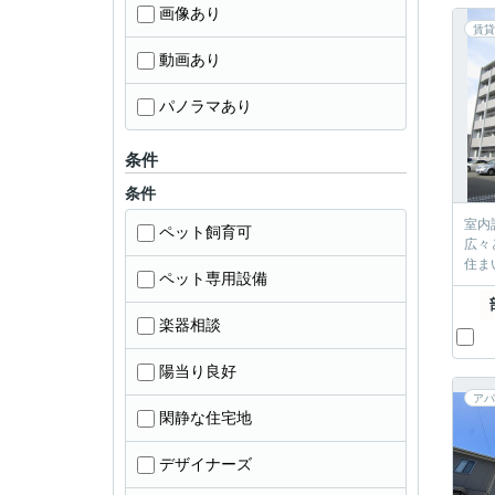
画像あり
賃貸
動画あり
パノラマあり
条件
条件
室内
ペット飼育可
広々
住ま
ペット専用設備
楽器相談
陽当り良好
アパ
閑静な住宅地
デザイナーズ