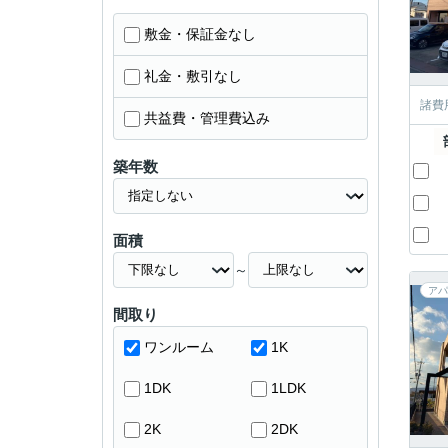
敷金・保証金なし
礼金・敷引なし
諸費
共益費・管理費込み
築年数
面積
～
アパ
間取り
ワンルーム
1K
1DK
1LDK
2K
2DK