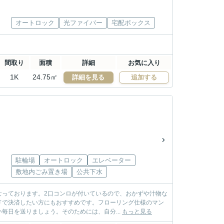
オートロック
光ファイバー
宅配ボックス
間取り
面積
詳細
お気に入り
1K
24.75㎡
詳細を見る
追加する
駐輪場
オートロック
エレベーター
敷地内ごみ置き場
公共下水
なっております。2口コンロが付いているので、おかずや汁物な
ドで決済したい方にもおすすめです。フローリング仕様のマン
毎日を送りましょう。そのためには、自分...
もっと見る