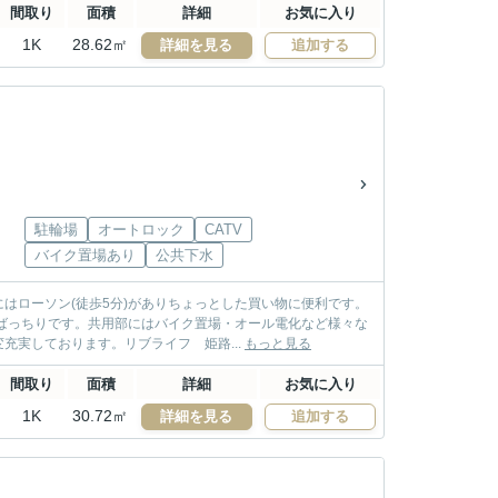
間取り
面積
詳細
お気に入り
1K
28.62㎡
詳細を見る
追加する
駐輪場
オートロック
CATV
バイク置場あり
公共下水
はローソン(徒歩5分)がありちょっとした買い物に便利です。
ばっちりです。共用部にはバイク置場・オール電化など様々な
実しております。リブライフ 姫路...
もっと見る
間取り
面積
詳細
お気に入り
1K
30.72㎡
詳細を見る
追加する