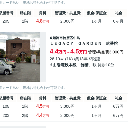
用カード払い、現地お待ち合わせ可能です。
部屋番号
所在階
賃料
管理費・共益費
敷金/保証金
礼金
4.8
205
2階
2,000円
1ヶ月
0ヶ月
万円
ート
姫路市
飾磨区中島
ＬＥＧＡＣＹ ＧＡＲＤＥＮ 弐番館
4.4
4.5
万円～
万円
管理/共益費3,000円
28.10㎡ (1K) /築18年 /2階建
山陽電鉄本線
「
飾磨
」駅 徒歩10分
用カード払い、現地お待ち合わせ可能です。
部屋番号
所在階
賃料
管理費・共益費
敷金/保証金
礼金
4.5
105
1階
3,000円
1ヶ月
6万円
万円
4.4
203
2階
3,000円
1ヶ月
6万円
万円