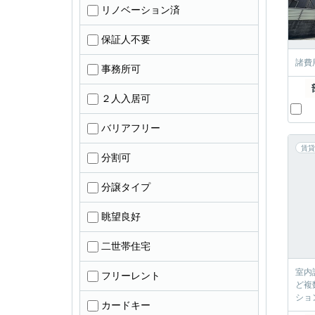
リノベーション済
保証人不要
諸費
事務所可
２人入居可
バリアフリー
賃貸
分割可
分譲タイプ
眺望良好
二世帯住宅
室内
フリーレント
ど複
ショ
カードキー