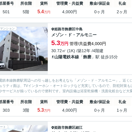
部屋番号
所在階
賃料
管理費・共益費
敷金/保証金
礼金
5.4
501
5階
4,000円
0ヶ月
2ヶ月
万円
マンション
姫路市
飾磨区中島
メゾン・ド・アルモニー
5.3
万円
管理/共益費4,000円
30.72㎡ (1K) /築12年 /4階建
山陽電鉄本線
「
飾磨
」駅 徒歩15分
電鉄本線飾磨駅周辺への引っ越しをお考えなら「メゾン・ド・アルモニー」。近くに
ュリティ面は、TVインターホン・オートロックなど充実しているので、防犯対策も
やサービスが揃っているので便利です。室内設備は浴室乾燥機・洗面化粧台など大変充
部屋番号
所在階
賃料
管理費・共益費
敷金/保証金
礼金
5.3
303
3階
4,000円
0ヶ月
1ヶ月
万円
ート
姫路市
飾磨区細江