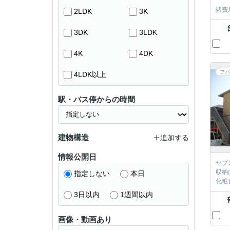
諸費
2LDK
3K
3DK
3LDK
4K
4DK
アパ
4LDK以上
駅・バス停からの時間
建物構造
追加する
情報公開日
セブ
収納
指定しない
本日
化粧
3日以内
1週間以内
画像・動画あり