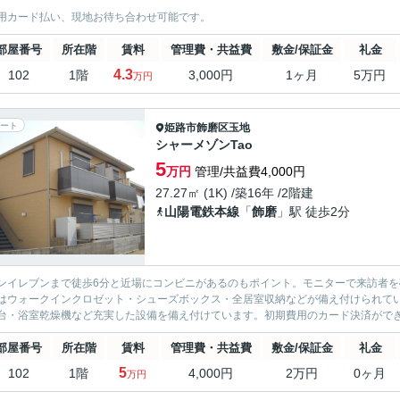
用カード払い、現地お待ち合わせ可能です。
部屋番号
所在階
賃料
管理費・共益費
敷金/保証金
礼金
4.3
102
1階
3,000円
1ヶ月
5万円
万円
ート
姫路市
飾磨区玉地
シャーメゾンTao
5
万円
管理/共益費4,000円
27.27㎡ (1K) /築16年 /2階建
山陽電鉄本線
「
飾磨
」駅 徒歩2分
ンイレブンまで徒歩6分と近場にコンビニがあるのもポイント。モニターで来訪者
はウォークインクロゼット・シューズボックス・全居室収納などが備え付けられて
台・浴室乾燥機など充実した設備を備え付けています。初期費用のカード決済ができ
部屋番号
所在階
賃料
管理費・共益費
敷金/保証金
礼金
5
102
1階
4,000円
2万円
0ヶ月
万円