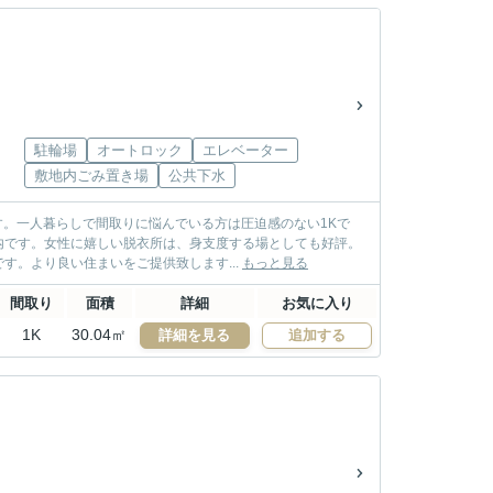
駐輪場
オートロック
エレベーター
敷地内ごみ置き場
公共下水
です。一人暮らしで間取りに悩んでいる方は圧迫感のない1Kで
内です。女性に嬉しい脱衣所は、身支度する場としても好評。
。より良い住まいをご提供致します...
もっと見る
間取り
面積
詳細
お気に入り
1K
30.04㎡
詳細を見る
追加する