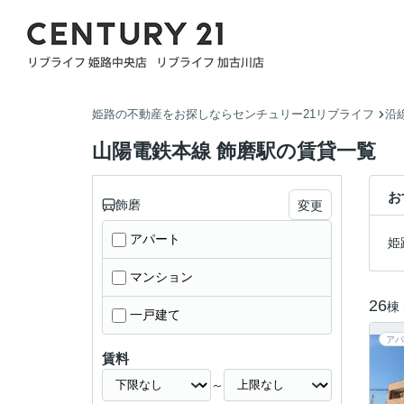
姫路の不動産をお探しならセンチュリー21リブライフ
沿
山陽電鉄本線 飾磨駅の賃貸一覧
お
飾磨
変更
アパート
姫
マンション
26
棟
一戸建て
アパ
賃料
～