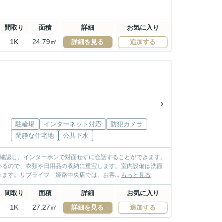
間取り
面積
詳細
お気に入り
1K
24.79㎡
詳細を見る
追加する
駐輪場
インターネット対応
防犯カメラ
閑静な住宅地
公共下水
を確認し、インターホンで対面せずに会話することができます。
いるので、衣類や日用品の収納に重宝します。室内設備は洗面
ます。リブライフ 姫路中央店では、お客...
もっと見る
間取り
面積
詳細
お気に入り
1K
27.27㎡
詳細を見る
追加する