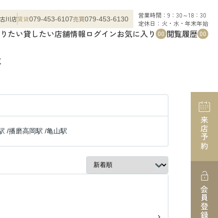
営業時間：9：30～18：30
古川店
賃貸
売買
079-453-6107
079-453-6130
定休日：火・水・年末年始
りたい
貸したい
店舗情報
ログイン
お気に入り
閲覧履歴
00
00
覧
来店予約
駅
/
播磨高岡駅
/
亀山駅
会員登録