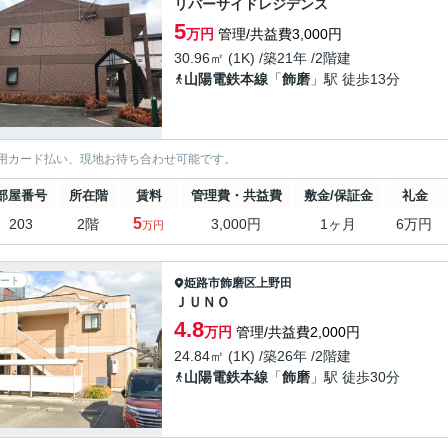
リバーサイドレジデンス
5
万円
管理/共益費3,000円
30.96㎡ (1K) /築21年 /2階建
山陽電鉄本線
「
飾磨
」駅 徒歩13分
用カード払い、現地お待ち合わせ可能です。
部屋番号
所在階
賃料
管理費・共益費
敷金/保証金
礼金
5
203
2階
3,000円
1ヶ月
6万円
万円
ート
姫路市
飾磨区上野田
ＪＵＮＯ
4.8
万円
管理/共益費2,000円
24.84㎡ (1K) /築26年 /2階建
山陽電鉄本線
「
飾磨
」駅 徒歩30分