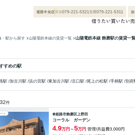
姫路中央店
賃貸
売買
加
079-221-5321
079-221-5311
借りたい
買いたい
売
山陽電鉄本線 飾磨駅の賃貸一
線・駅から探す
山陽電鉄本線の賃貸一覧
すすめの駅
路駅
/
加古川駅
/
浜の宮駅
/
東加古川駅
/
京口駅
/
尾上の松駅
/
手柄駅
/
別府
32
件
ート
姫路市
飾磨区上野田
コーラル ガーデン
4.9
5
万円～
万円
管理/共益費3,000円