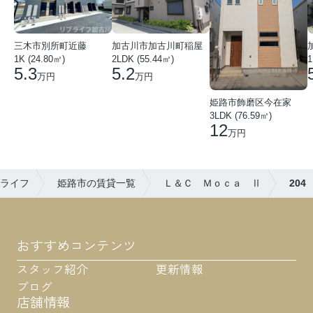
三木市別所町近藤
加古川市加古川町稲屋
1K (24.80㎡)
2LDK (55.44㎡)
1
5.3
5.2
万円
万円
姫路市飾磨区今在家
3LDK (76.59㎡)
12
万円
ブライフ
姫路市の賃貸一覧
Ｌ＆Ｃ Ｍｏｃａ Ⅱ
204
おすすめコンテンツ
スタッフ紹介
更新情報
ブログ
店舗情報