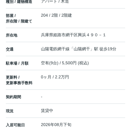
アパート / 木造
種別 / 建物構造
204 / 2階 / 2階建
部屋 /
所在階 / 階建て
兵庫県
姫路市
網干区興浜
４９０－１
所在地
山陽電鉄網干線
「
山陽網干
」駅 徒歩19分
交通
空有(9台) / 5,500円 (税込)
駐車場 / 月額
0ヶ月 / 2.2万円
更新料 /
更新事務手数料
-
契約期間
賃貸中
現況
2026年08月下旬
入居可能日