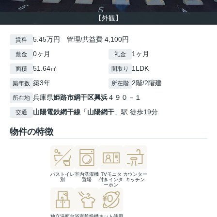
【外観】
5.45万円 管理/共益費 4,100円
賃料
0ヶ月
1ヶ月
敷金
礼金
51.64㎡
1LDK
面積
間取り
築3年
2階/2階建
築年数
所在階
兵庫県
姫路市
網干区興浜
４９０－１
所在地
山陽電鉄網干線
「
山陽網干
」駅 徒歩19分
交通
物件の特徴
バストイレ
室内洗濯機
TVモニタ
カウンター
別
置場
付きインタ
キッチン
ーホン
独立洗面台
浴室乾燥機
ネット使用