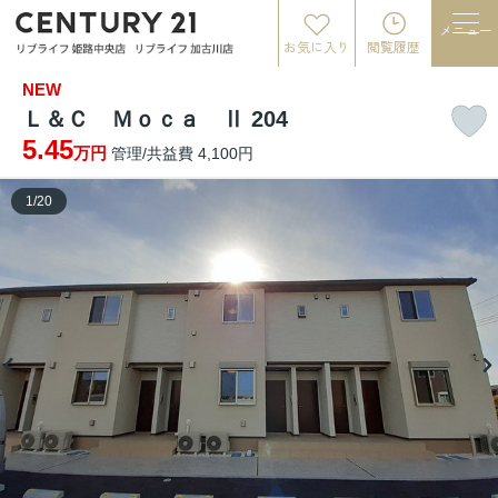
メニュー
お気に入り
閲覧履歴
NEW
Ｌ＆Ｃ Ｍｏｃａ Ⅱ 204
5.45
万円
管理/共益費 4,100円
1
/
20