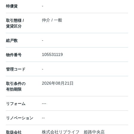
-
特優賃
仲介 / 一般
取引態様 /
賃貸区分
-
総戸数
105531119
物件番号
-
管理コード
2026年08月21日
取引条件の
有効期限
---
リフォーム
--
リノベーション
株式会社リブライフ 姫路中央店
取扱会社