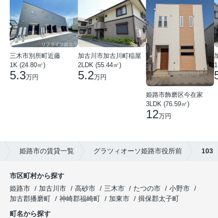
三木市別所町近藤
加古川市加古川町稲屋
1K (24.80㎡)
2LDK (55.44㎡)
1
5.3
5.2
万円
万円
姫路市飾磨区今在家
3LDK (76.59㎡)
12
万円
姫路市の賃貸一覧
グラツィオーソ姫路市役所前
103
市区町村から探す
姫路市
加古川市
高砂市
三木市
たつの市
小野市
加古郡播磨町
神崎郡福崎町
加東市
揖保郡太子町
町名から探す