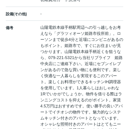
-
設備(その他)
山陽電鉄本線手柄駅周辺への引っ越しをお考
備考
えなら「グラツィオーソ姫路市役所前」。ロ
ーソンまで徒歩4分と近場にコンビニがあるの
もポイント。姫路市で、すぐにお住まいが見
つかります。山陽電鉄本線手柄近くを狙うな
ら、079-221-5321から当社リブライフ 姫路
中央店にご連絡下さい。近場にセブンイレブ
ンがあるので急な買い物にも便利です。楽し
く快適な一人暮らしを実現するこのアパー
ト。楽しくお料理ができるキッチンIH調理器
を使用しています。1人暮らしはおしゃれな
1Rでいかがでしょうか。物件を借りる際はラ
ンニングコストを抑えるのがポイント。家賃
4.5万円はおすすめです。使い勝手の良いアパ
ートでイチオシの物件です。魅力的なシステ
ムキッチン付きのアパートとなっています。
オシャレな照明付きのアパートはとてもニー