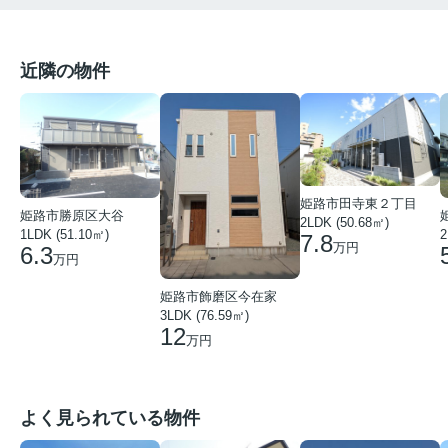
近隣の物件
姫路市田寺東２丁目
姫路市勝原区大谷
2LDK (50.68㎡)
1LDK (51.10㎡)
2
7.8
万円
6.3
万円
姫路市飾磨区今在家
3LDK (76.59㎡)
12
万円
よく見られている物件