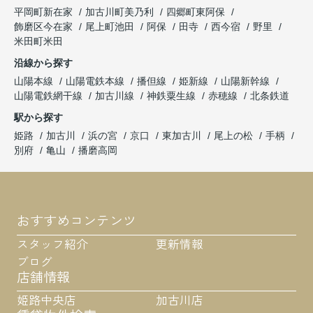
平岡町新在家
加古川町美乃利
四郷町東阿保
飾磨区今在家
尾上町池田
阿保
田寺
西今宿
野里
米田町米田
沿線から探す
山陽本線
山陽電鉄本線
播但線
姫新線
山陽新幹線
山陽電鉄網干線
加古川線
神鉄粟生線
赤穂線
北条鉄道
駅から探す
姫路
加古川
浜の宮
京口
東加古川
尾上の松
手柄
別府
亀山
播磨高岡
おすすめコンテンツ
スタッフ紹介
更新情報
ブログ
店舗情報
姫路中央店
加古川店