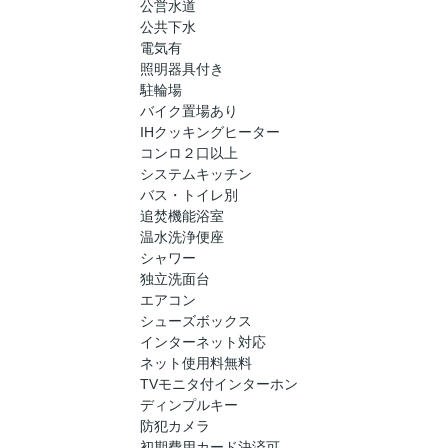
公営水道
公共下水
電気有
照明器具付き
駐輪場
バイク置場あり
IHクッキングヒーター
コンロ２口以上
システムキッチン
バス・トイレ別
追焚機能浴室
温水洗浄便座
シャワー
独立洗面台
エアコン
シューズボックス
インターネット対応
ネット使用料無料
TVモニタ付インターホン
ディンプルキー
防犯カメラ
初期費用カード決済可