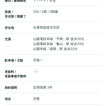
アパート / 木造
種別 / 建物構造
103 / 1階 / 2階建
部屋 /
所在階 / 階建て
兵庫県
姫路市
庄田
所在地
山陽電鉄本線
「
手柄
」駅 徒歩15分
交通
山陽電鉄本線
「
亀山
」駅 徒歩23分
山陽本線
「
姫路
」駅 徒歩22分
空無 / -
駐車場 / 月額
- / -
更新料 /
更新事務手数料
定期借家 2年
契約期間
空家
現況