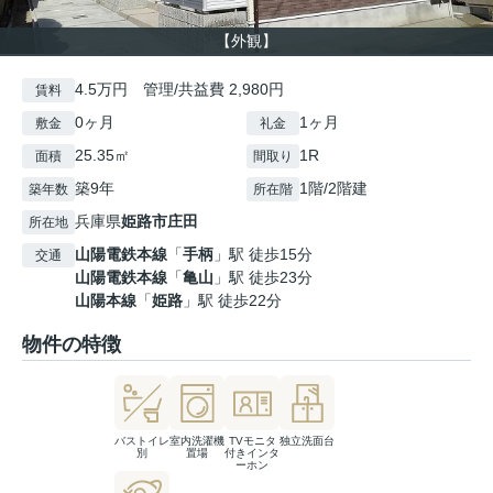
【外観】
4.5万円 管理/共益費 2,980円
賃料
0ヶ月
1ヶ月
敷金
礼金
25.35㎡
1R
面積
間取り
築9年
1階/2階建
築年数
所在階
兵庫県
姫路市
庄田
所在地
山陽電鉄本線
「
手柄
」駅 徒歩15分
交通
山陽電鉄本線
「
亀山
」駅 徒歩23分
山陽本線
「
姫路
」駅 徒歩22分
物件の特徴
バストイレ
室内洗濯機
TVモニタ
独立洗面台
別
置場
付きインタ
ーホン