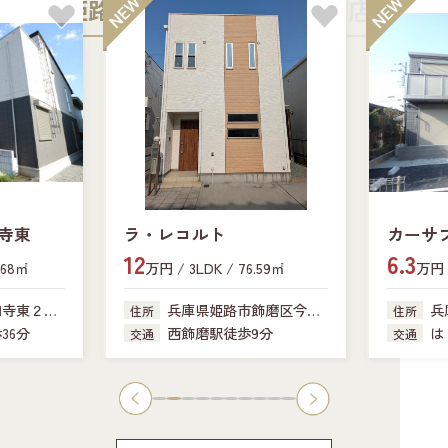
姫路中央店
加古川店
寺東
ラ・レコルト
カーサ
12
6.3
.68㎡
万円 / 3LDK / 76.59㎡
万円 /
田寺東２丁
兵庫県姫路市飾磨区今在
兵
住所
住所
家
341-18
36分
西飾磨駅徒歩9分
は
交通
交通