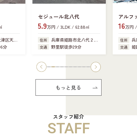
セジュール北八代
アルフ
5.9
16
新在家
6㎡
万円 / 3LDK / 62.88㎡
万円 / 
大津区天神
兵庫県姫路市北八代２丁
兵
住所
住所
目
6分
野里駅徒歩29分
姫
交通
交通
もっと見る
スタッフ紹介
STAFF