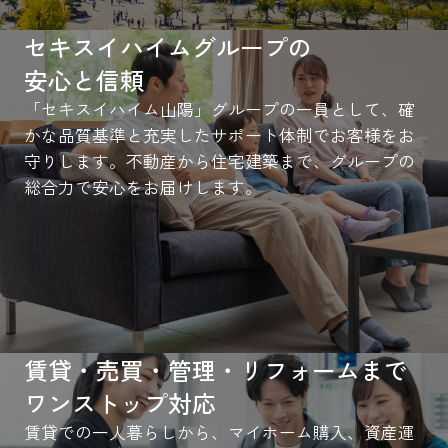
セキスイハイムグループの
安心と信頼
「セキスイハイム山陽」グループの一員として、確
かな品質基準と充実したサポート体制でお客様をお
守りします。不動産から住宅建築まで、グループの
総合力で安心をお届けします。
賃貸・売買・管理・リフォームまで
ワンストップ対応
賃貸での一人暮らしから、マイホーム購入、資産運