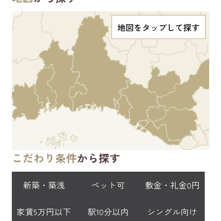
こだわり条件
から探す
新築・築浅
ペット可
敷金・礼金0円
家賃5万円以下
駅10分以内
シングル向け