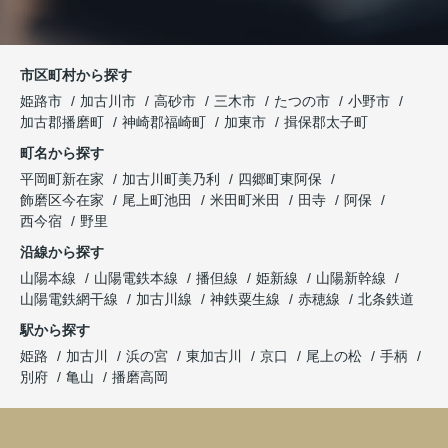
市区町村から探す
姫路市
加古川市
高砂市
三木市
たつの市
小野市
加古郡播磨町
神崎郡福崎町
加東市
揖保郡太子町
町名から探す
平岡町新在家
加古川町美乃利
四郷町東阿保
飾磨区今在家
尾上町池田
米田町米田
田寺
阿保
西今宿
野里
沿線から探す
山陽本線
山陽電鉄本線
播但線
姫新線
山陽新幹線
山陽電鉄網干線
加古川線
神鉄粟生線
赤穂線
北条鉄道
駅から探す
姫路
加古川
浜の宮
東加古川
京口
尾上の松
手柄
別府
亀山
播磨高岡