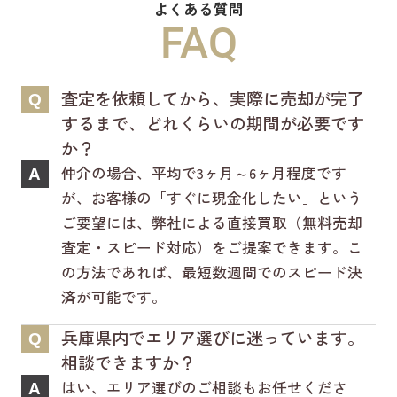
よくある質問
新ホームページは検索も楽々♪スマホに
FAQ
も対応済！
より見やすくなっております！
査定を依頼してから、実際に売却が完了
Q
是非一度ご覧ください(^^♪
するまで、どれくらいの期間が必要です
か？
仲介の場合、平均で3ヶ月～6ヶ月程度です
A
が、お客様の「すぐに現金化したい」という
ご要望には、弊社による直接買取（無料売却
査定・スピード対応）をご提案できます。こ
の方法であれば、最短数週間でのスピード決
済が可能です。
兵庫県内でエリア選びに迷っています。
Q
相談できますか？
はい、エリア選びのご相談もお任せくださ
A